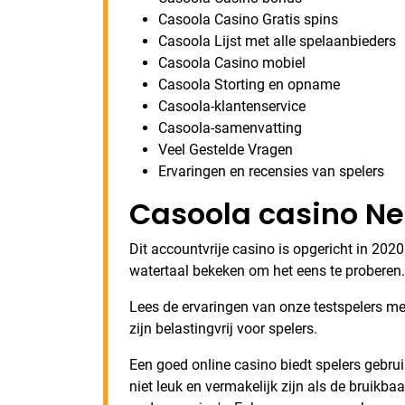
Casoola Casino Gratis spins
Casoola Lijst met alle spelaanbieders
Casoola Casino mobiel
Casoola Storting en opname
Casoola-klantenservice
Casoola-samenvatting
Veel Gestelde Vragen
Ervaringen en recensies van spelers
Casoola casino Ne
Dit accountvrije casino is opgericht in 20
watertaal bekeken om het eens te proberen
Lees de ervaringen van onze testspelers me
zijn belastingvrij voor spelers.
Een goed online casino biedt spelers gebr
niet leuk en vermakelijk zijn als de bruikba