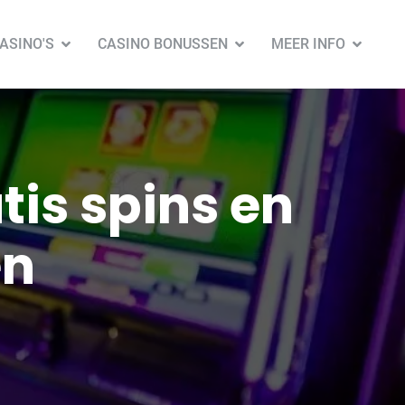
ASINO'S
CASINO BONUSSEN
MEER INFO
tis spins en
en