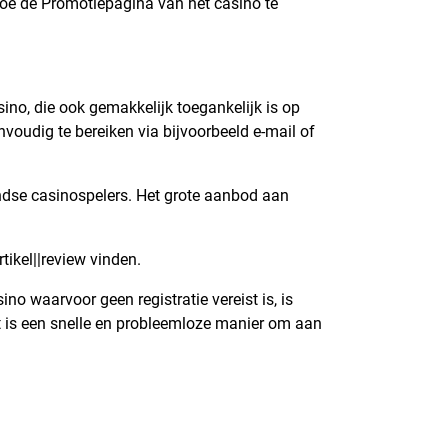
toe de Promotiepagina van het casino te
asino, die ook gemakkelijk toegankelijk is op
nvoudig te bereiken via bijvoorbeeld e-mail of
andse casinospelers. Het grote aanbod aan
tikel||review vinden.
no waarvoor geen registratie vereist is, is
et is een snelle en probleemloze manier om aan