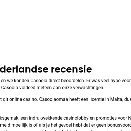
derlandse recensie
20 en we konden Casoola direct beoordelen. Er was veel hype voo
. Casoola voldeed meteen aan onze verwachtingen.
t dit online casino. Casoolaomaa heeft een licentie in Malta, du
uiksgemak, een indrukwekkende casinolobby en promoties voor Ne
arheid moeilijk is of als je het gevoel hebt dat er geen bonusvoord