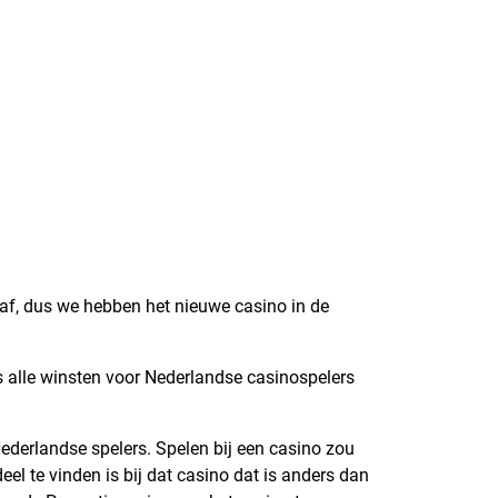
raf, dus we hebben het nieuwe casino in de
s alle winsten voor Nederlandse casinospelers
derlandse spelers. Spelen bij een casino zou
eel te vinden is bij dat casino dat is anders dan