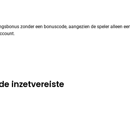
ingsbonus zonder een bonuscode, aangezien de speler alleen een s
ccount.
de inzetvereiste