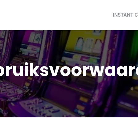
INSTANT C
bruiksvoorwaar