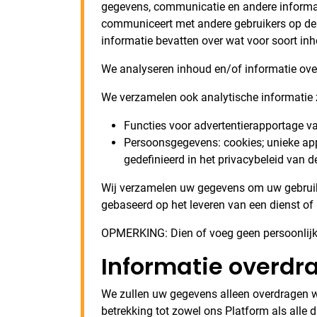
gegevens, communicatie en andere informat
communiceert met andere gebruikers op de 
informatie bevatten over wat voor soort inh
We analyseren inhoud en/of informatie ov
We verzamelen ook analytische informatie 
Functies voor advertentierapportage v
Persoonsgegevens: cookies; unieke appar
gedefinieerd in het privacybeleid van
Wij verzamelen uw gegevens om uw gebruik v
gebaseerd op het leveren van een dienst of 
OPMERKING: Dien of voeg geen persoonlijke 
Informatie overdr
We zullen uw gegevens alleen overdragen wa
betrekking tot zowel ons Platform als alle d