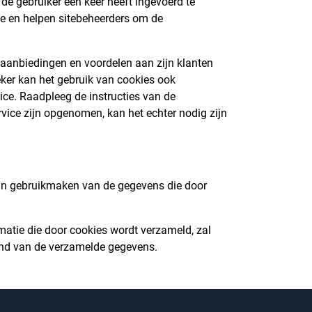
de gebruiker een keer heeft ingevoerd te
ite en helpen sitebeheerders om de
, aanbiedingen en voordelen aan zijn klanten
ker kan het gebruik van cookies ook
vice. Raadpleeg de instructies van de
rvice zijn opgenomen, kan het echter nodig zijn
kan gebruikmaken van de gegevens die door
matie die door cookies wordt verzameld, zal
and van de verzamelde gegevens.