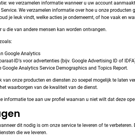
ie: we verzamelen informatie wanneer u uw account aanmaakt, 
Service. We verzamelen informatie over hoe u onze producten g
oud je leuk vindt, welke acties je onderneemt, of hoe vaak en wan
er u die van andere mensen kan worden ontvangen.
zoals:
an Google Analytics
aat-ID's voor advertenties (bijv. Google Advertising ID of IDFA)
 de Google Analytics Service Demographics and Topics Report.
an onze producten en diensten zo soepel mogelijk te laten verl
het waarborgen van de kwaliteit van de dienst.
informatie toe aan uw profiel waarvan u niet wilt dat deze ope
agen
nneer dit nodig is om onze service te leveren of te verbeteren.
iensten die we leveren.