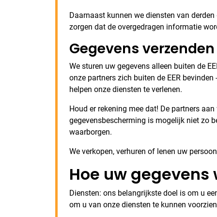
Daarnaast kunnen we diensten van derden ge
zorgen dat de overgedragen informatie word
Gegevens verzenden 
We sturen uw gegevens alleen buiten de EE
onze partners zich buiten de EER bevinden
helpen onze diensten te verlenen.
Houd er rekening mee dat! De partners aan
gegevensbescherming is mogelijk niet zo b
waarborgen.
We verkopen, verhuren of lenen uw persoon
Hoe uw gegevens 
Diensten: ons belangrijkste doel is om u ee
om u van onze diensten te kunnen voorzien.