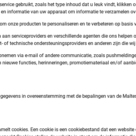
rvice gebruikt, zoals het type inhoud dat u leuk vindt, klikken
 en informatie van uw apparaat om informatie te verzamelen ov
om onze producten te personaliseren en te verbeteren op basis 
aan serviceproviders en verschillende agenten die ons helpen 
t- of technische ondersteuningsproviders en anderen zijn die wi
nemen via e-mail of andere communicatie, zoals pushmeldingen
n nieuwe functies, herinneringen, promotiemateriaal en/of aanb
kt gegevens in overeenstemming met de bepalingen van de Malt
melt cookies. Een cookie is een cookiebestand dat een website