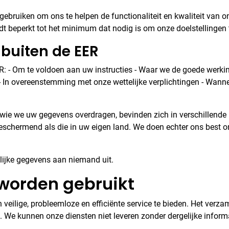
bruiken om ons te helpen de functionaliteit en kwaliteit van o
t beperkt tot het minimum dat nodig is om onze doelstellingen 
buiten de EER
R: - Om te voldoen aan uw instructies - Waar we de goede werki
 - In overeenstemming met onze wettelijke verplichtingen - Wan
 wie we uw gegevens overdragen, bevinden zich in verschillende
eschermend als die in uw eigen land. We doen echter ons best o
lijke gegevens aan niemand uit.
worden gebruikt
n veilige, probleemloze en efficiënte service te bieden. Het ver
 We kunnen onze diensten niet leveren zonder dergelijke inform