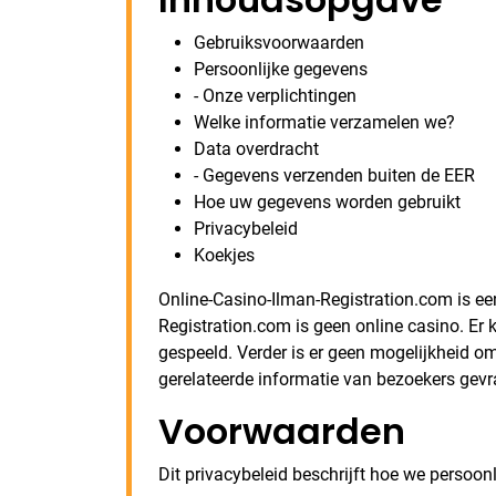
Gebruiksvoorwaarden
Persoonlijke gegevens
- Onze verplichtingen
Welke informatie verzamelen we?
Data overdracht
- Gegevens verzenden buiten de EER
Hoe uw gegevens worden gebruikt
Privacybeleid
Koekjes
Online-Casino-Ilman-Registration.com is een
Registration.com is geen online casino. Er
gespeeld. Verder is er geen mogelijkheid o
gerelateerde informatie van bezoekers gev
Voorwaarden
Dit privacybeleid beschrijft hoe we persoo