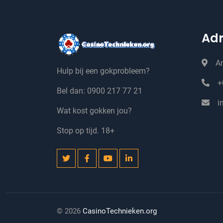
Adr
A
Hulp bij een gokprobleem?
+
Bel dan: 0900 217 77 21
i
Wat kost gokken jou?
Stop op tijd. 18+
© 2026
CasinoTechnieken.org