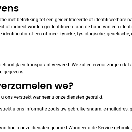
vens
ie met betrekking tot een geïdentificeerde of identificeerbare na
ect of indirect worden geïdentificeerd aan de hand van een ident
 identificator of een of meer fysieke, fysiologische, genetische,
oorlijk en transparant verwerkt. We zullen ervoor zorgen dat al
ke gegevens.
verzamelen we?
u ons verstrekt wanneer u onze diensten gebruikt.
verstrekt u ons informatie zoals uw gebruikersnaam, e-mailadres,
 van hoe u onze diensten gebruikt.Wanneer u de Service gebruik