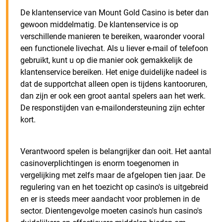
De klantenservice van Mount Gold Casino is beter dan
gewoon middelmatig. De klantenservice is op
verschillende manieren te bereiken, waaronder vooral
een functionele livechat. Als u liever e-mail of telefoon
gebruikt, kunt u op die manier ook gemakkelijk de
klantenservice bereiken. Het enige duidelijke nadeel is
dat de supportchat alleen open is tijdens kantooruren,
dan zijn er ook een groot aantal spelers aan het werk.
De responstijden van e-mailondersteuning zijn echter
kort.
Verantwoord spelen is belangrijker dan ooit. Het aantal
casinoverplichtingen is enorm toegenomen in
vergelijking met zelfs maar de afgelopen tien jaar. De
regulering van en het toezicht op casino's is uitgebreid
en er is steeds meer aandacht voor problemen in de
sector. Dientengevolge moeten casino's hun casino's