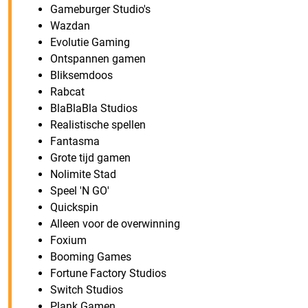
Gameburger Studio's
Wazdan
Evolutie Gaming
Ontspannen gamen
Bliksemdoos
Rabcat
BlaBlaBla Studios
Realistische spellen
Fantasma
Grote tijd gamen
Nolimite Stad
Speel 'N GO'
Quickspin
Alleen voor de overwinning
Foxium
Booming Games
Fortune Factory Studios
Switch Studios
Plank Gamen