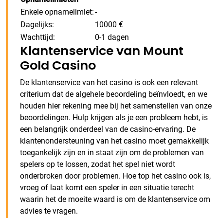
Enkele opnamelimiet:
-
Dagelijks:
10000 €
Wachttijd:
0-1 dagen
Klantenservice van Mount
Gold Casino
De klantenservice van het casino is ook een relevant
criterium dat de algehele beoordeling beïnvloedt, en we
houden hier rekening mee bij het samenstellen van onze
beoordelingen. Hulp krijgen als je een probleem hebt, is
een belangrijk onderdeel van de casino-ervaring. De
klantenondersteuning van het casino moet gemakkelijk
toegankelijk zijn en in staat zijn om de problemen van
spelers op te lossen, zodat het spel niet wordt
onderbroken door problemen. Hoe top het casino ook is,
vroeg of laat komt een speler in een situatie terecht
waarin het de moeite waard is om de klantenservice om
advies te vragen.