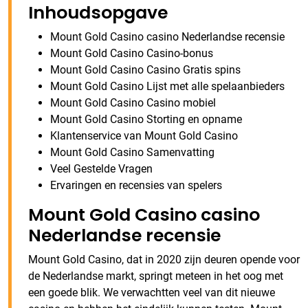
Inhoudsopgave
Mount Gold Casino casino Nederlandse recensie
Mount Gold Casino Casino-bonus
Mount Gold Casino Casino Gratis spins
Mount Gold Casino Lijst met alle spelaanbieders
Mount Gold Casino Casino mobiel
Mount Gold Casino Storting en opname
Klantenservice van Mount Gold Casino
Mount Gold Casino Samenvatting
Veel Gestelde Vragen
Ervaringen en recensies van spelers
Mount Gold Casino casino
Nederlandse recensie
Mount Gold Casino, dat in 2020 zijn deuren opende voor
de Nederlandse markt, springt meteen in het oog met
een goede blik. We verwachtten veel van dit nieuwe