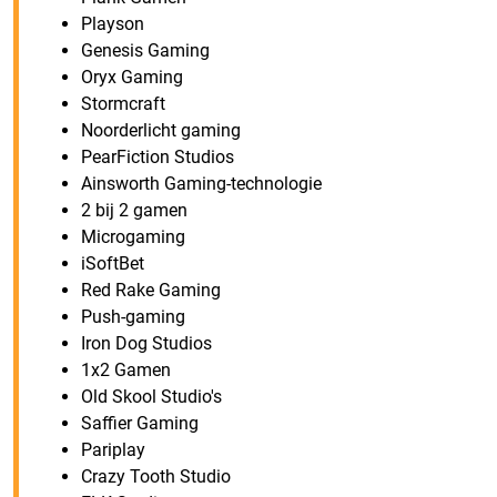
Playson
Genesis Gaming
Oryx Gaming
Stormcraft
Noorderlicht gaming
PearFiction Studios
Ainsworth Gaming-technologie
2 bij 2 gamen
Microgaming
iSoftBet
Red Rake Gaming
Push-gaming
Iron Dog Studios
1x2 Gamen
Old Skool Studio's
Saffier Gaming
Pariplay
Crazy Tooth Studio