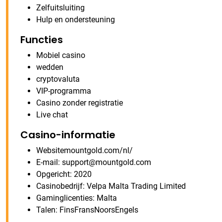
Zelfuitsluiting
Hulp en ondersteuning
Functies
Mobiel casino
wedden
cryptovaluta
VIP-programma
Casino zonder registratie
Live chat
Casino-informatie
Websitemountgold.com/nl/
E-mail:
support@mountgold.com
Opgericht: 2020
Casinobedrijf: Velpa Malta Trading Limited
Gaminglicenties: Malta
Talen: FinsFransNoorsEngels