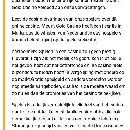
casino en hebben het eindelijk kunnen testen. Mount
Gold Casino voldeed aan onze verwachtingen.
Lees de casino-ervaringen van onze spelers over dit
online casino. Mount Gold Casino heeft een licentie in
Malta, dus de winsten van Nederlandse casinospelers
komen belastingvrij op de spelersrekening.
casino merk. Spelen in een casino zou geen prettig
tijdverdrijf zijn als het moeilijk te gebruiken is of als je
het gevoel hebt dat het betreffende online casino niets
bijzonders te bieden heeft in vergelijking met andere op
de markt.Gratis speelgeld en andere voordelen worden
nog steeds aangeboden, dus het is de moeite waard om
zo nu en dan de promoties van het casino te bekijken.
Spelen is redelijk vermakelijk in elk deel van het casino
dankzij de duidelijke en stijlvolle casinolobby, die ook
gemakkelijk toegankelijk is via een mobiele telefoon.
Stortingen zijn altijd snel en veilig en de klantenservice