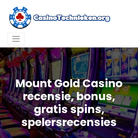
Mount Gold Casino
recensie, bonus,
gratis spins,
spelersrecensies