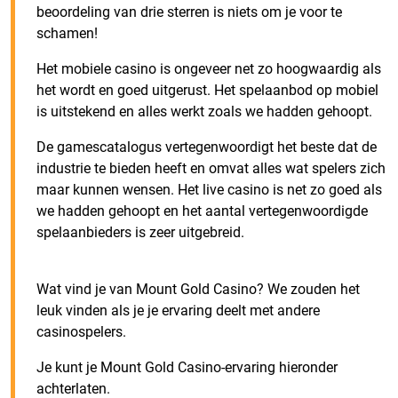
beoordeling van drie sterren is niets om je voor te
schamen!
Het mobiele casino is ongeveer net zo hoogwaardig als
het wordt en goed uitgerust. Het spelaanbod op mobiel
is uitstekend en alles werkt zoals we hadden gehoopt.
De gamescatalogus vertegenwoordigt het beste dat de
industrie te bieden heeft en omvat alles wat spelers zich
maar kunnen wensen. Het live casino is net zo goed als
we hadden gehoopt en het aantal vertegenwoordigde
spelaanbieders is zeer uitgebreid.
Wat vind je van Mount Gold Casino? We zouden het
leuk vinden als je je ervaring deelt met andere
casinospelers.
Je kunt je Mount Gold Casino-ervaring hieronder
achterlaten.