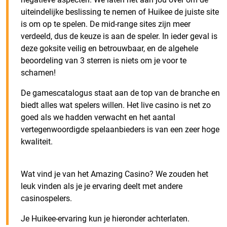
uiteindelijke beslissing te nemen of Huikee de juiste site
is om op te spelen. De mid-range sites zijn meer
verdeeld, dus de keuze is aan de speler. In ieder geval is
deze goksite veilig en betrouwbaar, en de algehele
beoordeling van 3 sterren is niets om je voor te
schamen!
De gamescatalogus staat aan de top van de branche en
biedt alles wat spelers willen. Het live casino is net zo
goed als we hadden verwacht en het aantal
vertegenwoordigde spelaanbieders is van een zeer hoge
kwaliteit.
Wat vind je van het Amazing Casino? We zouden het
leuk vinden als je je ervaring deelt met andere
casinospelers.
Je Huikee-ervaring kun je hieronder achterlaten.