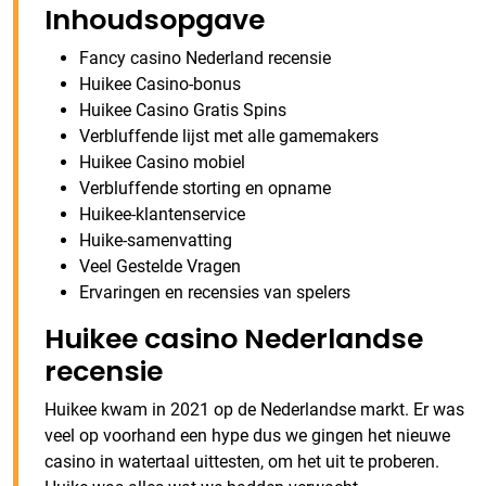
Inhoudsopgave
Fancy casino Nederland recensie
Huikee Casino-bonus
Huikee Casino Gratis Spins
Verbluffende lijst met alle gamemakers
Huikee Casino mobiel
Verbluffende storting en opname
Huikee-klantenservice
Huike-samenvatting
Veel Gestelde Vragen
Ervaringen en recensies van spelers
Huikee casino Nederlandse
recensie
Huikee kwam in 2021 op de Nederlandse markt. Er was
veel op voorhand een hype dus we gingen het nieuwe
casino in watertaal uittesten, om het uit te proberen.