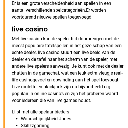
Er is een grote verscheidenheid aan spellen in een
aantal verschillende spelcategorieën.Er worden
voortdurend nieuwe spellen toegevoegd.
live casino
Met live casino kan de speler tijd doorbrengen met de
meest populaire tafelspellen in het gezelschap van een
echte dealer. live casino stuurt een live beeld van de
dealer en de tafel naar het scherm van de speler, met
andere live spelers aanwezig. Je kunt ook met de dealer
chatten in de gamechat, wat een leuk extra vleugje real-
life casinogevoel en opwinding aan het spel toevoegt.
Live roulette en blackjack zijn nu bijvoorbeeld erg
populair in online casino's en zijn het proberen waard
voor iedereen die van live games houdt.
Lijst met alle spelaanbieders
Waarschijnlijkheid Jones
Skillzzgaming