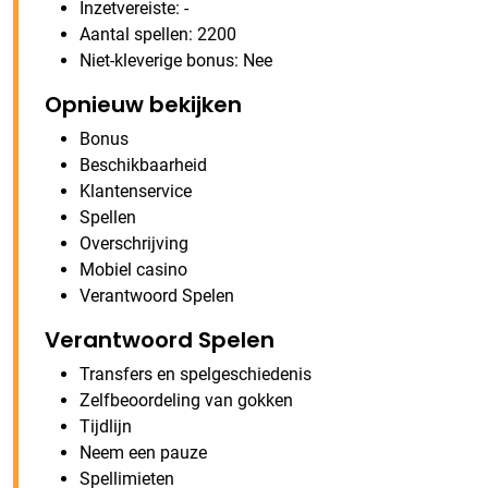
Inzetvereiste: -
Aantal spellen: 2200
Niet-kleverige bonus: Nee
Opnieuw bekijken
Bonus
Beschikbaarheid
Klantenservice
Spellen
Overschrijving
Mobiel casino
Verantwoord Spelen
Verantwoord Spelen
Transfers en spelgeschiedenis
Zelfbeoordeling van gokken
Tijdlijn
Neem een ​​pauze
Spellimieten