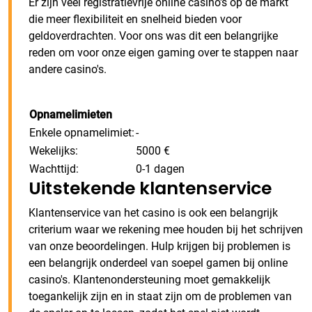
Er zijn veel registratievrije online casino's op de markt
die meer flexibiliteit en snelheid bieden voor
geldoverdrachten. Voor ons was dit een belangrijke
reden om voor onze eigen gaming over te stappen naar
andere casino's.
Opnamelimieten
Enkele opnamelimiet:
-
Wekelijks:
5000 €
Wachttijd:
0-1 dagen
Uitstekende klantenservice
Klantenservice van het casino is ook een belangrijk
criterium waar we rekening mee houden bij het schrijven
van onze beoordelingen. Hulp krijgen bij problemen is
een belangrijk onderdeel van soepel gamen bij online
casino's. Klantenondersteuning moet gemakkelijk
toegankelijk zijn en in staat zijn om de problemen van