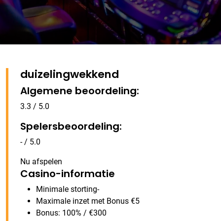
duizelingwekkend
Algemene beoordeling:
3.3 / 5.0
Spelersbeoordeling:
- / 5.0
Nu afspelen
Casino-informatie
Minimale storting-
Maximale inzet met Bonus €5
Bonus: 100% / €300