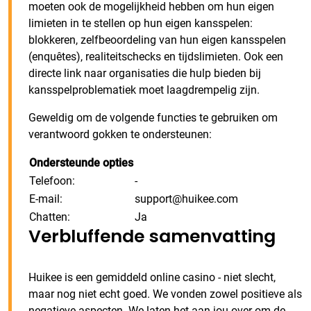
moeten ook de mogelijkheid hebben om hun eigen
limieten in te stellen op hun eigen kansspelen:
blokkeren, zelfbeoordeling van hun eigen kansspelen
(enquêtes), realiteitschecks en tijdslimieten. Ook een
directe link naar organisaties die hulp bieden bij
kansspelproblematiek moet laagdrempelig zijn.
Geweldig om de volgende functies te gebruiken om
verantwoord gokken te ondersteunen:
Ondersteunde opties
Telefoon:
-
E-mail:
support@huikee.com
Chatten:
Ja
Verbluffende samenvatting
Huikee is een gemiddeld online casino - niet slecht,
maar nog niet echt goed. We vonden zowel positieve als
negatieve aspecten. We laten het aan jou over om de