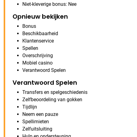
Niet-kleverige bonus: Nee
Opnieuw bekijken
Bonus
Beschikbaarheid
Klantenservice
Spellen
Overschrijving
Mobiel casino
Verantwoord Spelen
Verantwoord Spelen
Transfers en spelgeschiedenis
Zelfbeoordeling van gokken
Tijdlijn
Neem een ​​pauze
Spellimieten
Zelfuitsluiting
Hulp en ondersteuning