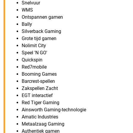
Snelvuur
WMS
Ontspannen gamen
Bally
Silverback Gaming
Grote tijd gamen
Nolimit City
Speel 'N GO'
Quickspin
Red7mobile
Booming Games
Barcrest-spellen
Zakspellen Zacht
EGT interactief
Red Tiger Gaming
Ainsworth Gaming-technologie
Amatic Industries
Metaalzaag Gaming
Authentiek gamen