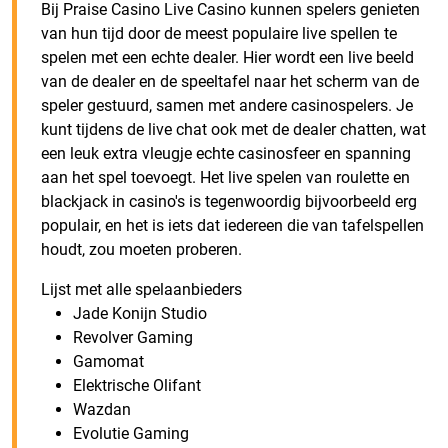
Bij Praise Casino Live Casino kunnen spelers genieten
van hun tijd door de meest populaire live spellen te
spelen met een echte dealer. Hier wordt een live beeld
van de dealer en de speeltafel naar het scherm van de
speler gestuurd, samen met andere casinospelers. Je
kunt tijdens de live chat ook met de dealer chatten, wat
een leuk extra vleugje echte casinosfeer en spanning
aan het spel toevoegt. Het live spelen van roulette en
blackjack in casino's is tegenwoordig bijvoorbeeld erg
populair, en het is iets dat iedereen die van tafelspellen
houdt, zou moeten proberen.
Lijst met alle spelaanbieders
Jade Konijn Studio
Revolver Gaming
Gamomat
Elektrische Olifant
Wazdan
Evolutie Gaming