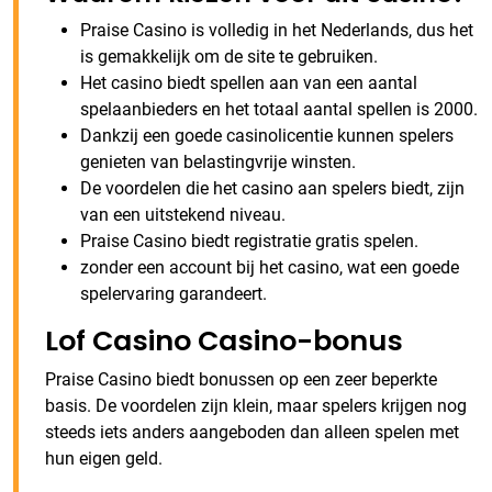
Praise Casino is volledig in het Nederlands, dus het
is gemakkelijk om de site te gebruiken.
Het casino biedt spellen aan van een aantal
spelaanbieders en het totaal aantal spellen is 2000.
Dankzij een goede casinolicentie kunnen spelers
genieten van belastingvrije winsten.
De voordelen die het casino aan spelers biedt, zijn
van een uitstekend niveau.
Praise Casino biedt registratie gratis spelen.
zonder een account bij het casino, wat een goede
spelervaring garandeert.
Lof Casino Casino-bonus
Praise Casino biedt bonussen op een zeer beperkte
basis. De voordelen zijn klein, maar spelers krijgen nog
steeds iets anders aangeboden dan alleen spelen met
hun eigen geld.