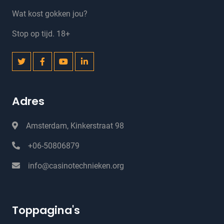
Wat kost gokken jou?
Stop op tijd. 18+
Adres
Amsterdam, Kinkerstraat 98
+06-50806879
info@casinotechnieken.org
Toppagina's