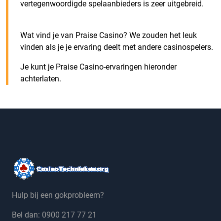
vertegenwoordigde spelaanbieders is zeer uitgebreid.
Wat vind je van Praise Casino? We zouden het leuk
vinden als je je ervaring deelt met andere casinospelers.
Je kunt je Praise Casino-ervaringen hieronder
achterlaten.
Hulp bij een gokprobleem?
Bel dan: 0900 217 77 21