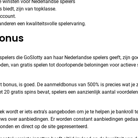
je winsten voor Nederlandse spelers
 biedt, zijn van topklasse.
ccount.
nderen een kwaliteitsvolle spelervaring.
bonus
lers die GoSlotty aan haar Nederlandse spelers geeft, zijn goe
n, van gratis spelen tot doorlopende beloningen voor actieve 
it bonus, is goed. De aanmeldbonus van 500% is precies wat je
t 20 gratis spins bevat, spelers een aanzienlijk aantal voordele
eek wordt er iets extra's aangeboden om je te helpen je bankroll t
ieuws over aanbiedingen. Er worden constant aanbiedingen gedaa
onden en direct op de site gepresenteerd.