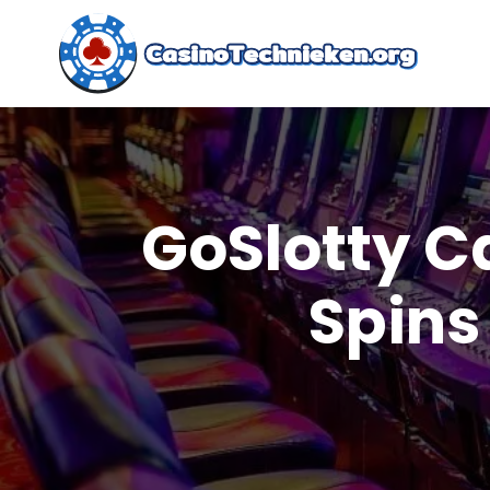
GoSlotty C
Spins