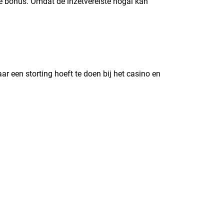
 de bonus. Omdat de inzetvereiste nogal kan
r een storting hoeft te doen bij het casino en