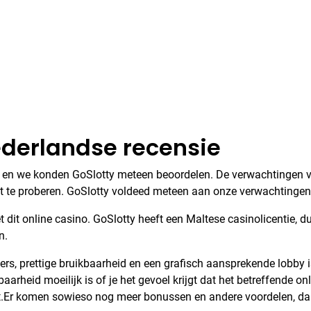
ederlandse recensie
020 en we konden GoSlotty meteen beoordelen. De verwachtingen
t te proberen. GoSlotty voldeed meteen aan onze verwachtingen
t dit online casino. GoSlotty heeft een Maltese casinolicentie,
n.
s, prettige bruikbaarheid en een grafisch aansprekende lobby i
ikbaarheid moeilijk is of je het gevoel krijgt dat het betreffende o
kt.Er komen sowieso nog meer bonussen en andere voordelen, d