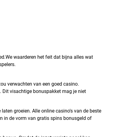
d.We waarderen het feit dat bijna alles wat
spelers.
 zou verwachten van een goed casino.
n. Dit visachtige bonuspakket mag je niet
e laten groeien. Alle online casino's van de beste
n in de vorm van gratis spins bonusgeld of