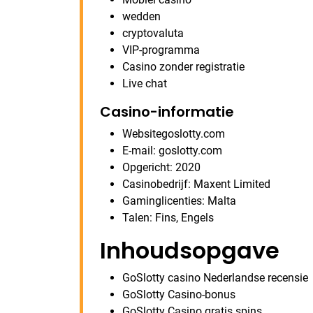
wedden
cryptovaluta
VIP-programma
Casino zonder registratie
Live chat
Casino-informatie
Websitegoslotty.com
E-mail: goslotty.com
Opgericht: 2020
Casinobedrijf: Maxent Limited
Gaminglicenties: Malta
Talen: Fins, Engels
Inhoudsopgave
GoSlotty casino Nederlandse recensie
GoSlotty Casino-bonus
GoSlotty Casino gratis spins