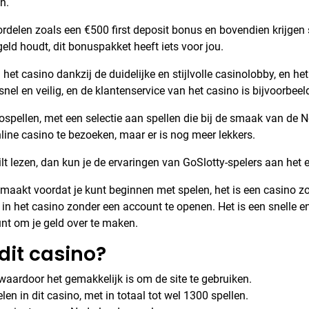
n.
ordelen zoals een €500 first deposit bonus en bovendien krijgen s
geld houdt, dit bonuspakket heeft iets voor jou.
an het casino dankzij de duidelijke en stijlvolle casinolobby, en 
snel en veilig, en de klantenservice van het casino is bijvoorbeel
ospellen, met een selectie aan spellen die bij de smaak van de 
nline casino te bezoeken, maar er is nog meer lekkers.
ilt lezen, dan kun je de ervaringen van GoSlotty-spelers aan het e
maakt voordat je kunt beginnen met spelen, het is een casino zond
en in het casino zonder een account te openen. Het is een snelle
unt om je geld over te maken.
dit casino?
 waardoor het gemakkelijk is om de site te gebruiken.
en in dit casino, met in totaal tot wel 1300 spellen.