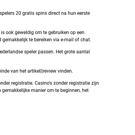
pelers 20 gratis spins direct na hun eerste
het is ook geweldig om te gebruiken op een
d gemakkelijk te bereiken via e-mail of chat.
Nederlandse speler passen. Het grote aantal
inde van het artikel||review vinden.
er registratie. Casino's zonder registratie zijn
 en gemakkelijke manier om te beginnen, het