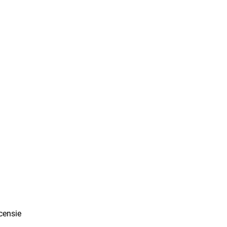
censie