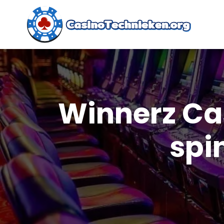
Winnerz Cas
spi