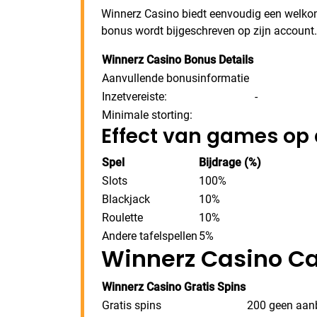
Winnerz Casino biedt eenvoudig een welkom
bonus wordt bijgeschreven op zijn account.
Winnerz Casino Bonus Details
Aanvullende bonusinformatie
Inzetvereiste:
-
Minimale storting:
Effect van games op 
Spel
Bijdrage (%)
Slots
100%
Blackjack
10%
Roulette
10%
Andere tafelspellen
5%
Winnerz Casino Ca
Winnerz Casino Gratis Spins
Gratis spins
200 geen aan