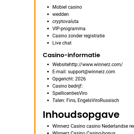
Mobiel casino
wedden
cryptovaluta
VIP-programma
Casino zonder registratie
Live chat
Casino-informatie
Websitehttp://www.winnerz.com/
E-mail:
support@winnerz.com
Opgericht: 2026
Casino bedrijf:
SpellicentiesViro
Talen: Fins, EngelsViroRussisch
Inhoudsopgave
Winnerz Casino casino Nederlandse re
Winnerz Casino Casino-bonus