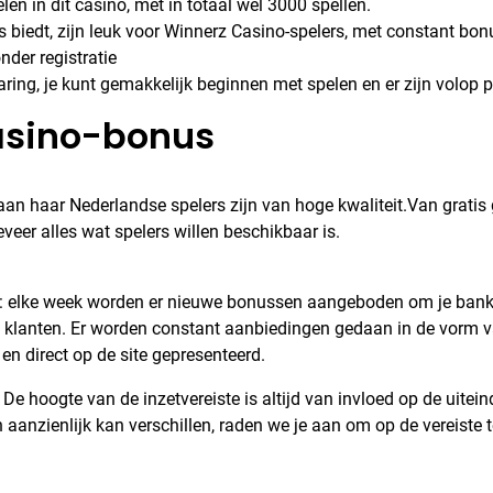
len in dit casino, met in totaal wel 3000 spellen.
s biedt, zijn leuk voor Winnerz Casino-spelers, met constant bon
nder registratie
aring, je kunt gemakkelijk beginnen met spelen en er zijn volop 
asino-bonus
an haar Nederlandse spelers zijn van hoge kwaliteit.Van gratis
veer alles wat spelers willen beschikbaar is.
: ​​elke week worden er nieuwe bonussen aangeboden om je bankro
klanten. Er worden constant aanbiedingen gedaan in de vorm va
n direct op de site gepresenteerd.
De hoogte van de inzetvereiste is altijd van invloed op de uitei
aanzienlijk kan verschillen, raden we je aan om op de vereiste te