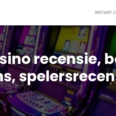
INSTANT C
ino recensie, b
ns, spelersrecen