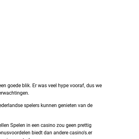
en goede blik. Er was veel hype vooraf, dus we
erwachtingen.
Nederlandse spelers kunnen genieten van de
llen Spelen in een casino zou geen prettig
e bonusvoordelen biedt dan andere casino's.er