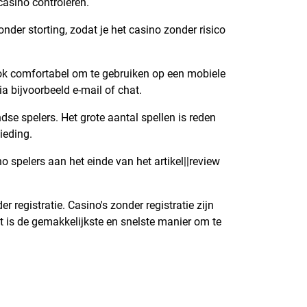
asino controleren.
nder storting, zodat je het casino zonder risico
s ook comfortabel om te gebruiken op een mobiele
ia bijvoorbeeld e-mail of chat.
se spelers. Het grote aantal spellen is reden
ieding.
o spelers aan het einde van het artikel||review
registratie. Casino's zonder registratie zijn
it is de gemakkelijkste en snelste manier om te