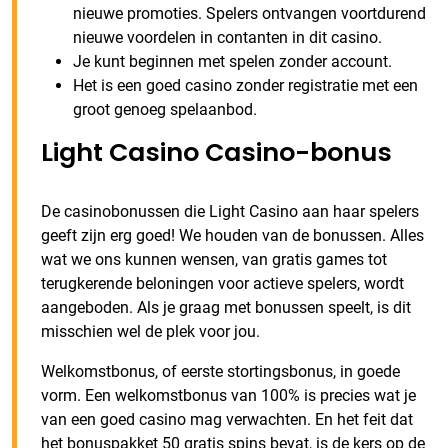
nieuwe promoties. Spelers ontvangen voortdurend
nieuwe voordelen in contanten in dit casino.
Je kunt beginnen met spelen zonder account.
Het is een goed casino zonder registratie met een
groot genoeg spelaanbod.
Light Casino Casino-bonus
De casinobonussen die Light Casino aan haar spelers
geeft zijn erg goed! We houden van de bonussen. Alles
wat we ons kunnen wensen, van gratis games tot
terugkerende beloningen voor actieve spelers, wordt
aangeboden. Als je graag met bonussen speelt, is dit
misschien wel de plek voor jou.
Welkomstbonus, of eerste stortingsbonus, in goede
vorm. Een welkomstbonus van 100% is precies wat je
van een goed casino mag verwachten. En het feit dat
het bonuspakket 50 gratis spins bevat, is de kers op de