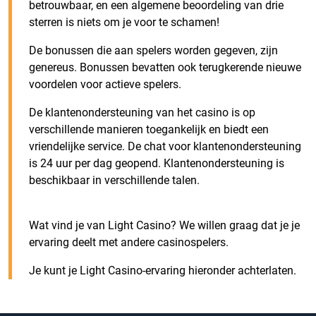
betrouwbaar, en een algemene beoordeling van drie
sterren is niets om je voor te schamen!
De bonussen die aan spelers worden gegeven, zijn
genereus. Bonussen bevatten ook terugkerende nieuwe
voordelen voor actieve spelers.
De klantenondersteuning van het casino is op
verschillende manieren toegankelijk en biedt een
vriendelijke service. De chat voor klantenondersteuning
is 24 uur per dag geopend. Klantenondersteuning is
beschikbaar in verschillende talen.
Wat vind je van Light Casino? We willen graag dat je je
ervaring deelt met andere casinospelers.
Je kunt je Light Casino-ervaring hieronder achterlaten.