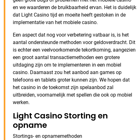
en we waarderen de bruikbaarheid ervan. Het is duidelijk
dat Light Casino tijd en moeite heeft gestoken in de
implementatie van het mobiele casino.
Een aspect dat nog voor verbetering vatbaar is, is het
aantal ondersteunde methoden voor geldoverdracht. Dit
is echter een veelvoorkomende tekortkoming, aangezien
een groot aantal transactiemethoden een grotere
uitdaging zijn om te implementeren in een mobiel
casino. Daarnaast zou het aanbod aan games op
telefoons en tablets groter kunnen zijn. We hopen dat
het casino in de toekomst zijn spelaanbod zal
uitbreiden, voornamelijk met spellen die ook op mobiel
werken.
Light Casino Storting en
opname
Stortings- en opnamemethoden