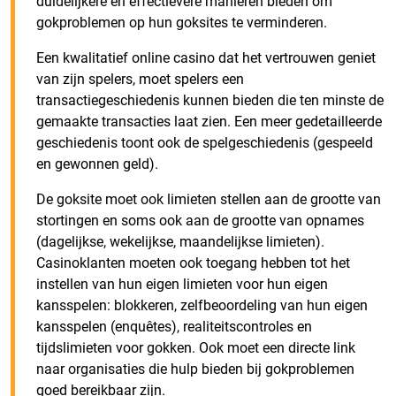
duidelijkere en effectievere manieren bieden om
gokproblemen op hun goksites te verminderen.
Een kwalitatief online casino dat het vertrouwen geniet
van zijn spelers, moet spelers een
transactiegeschiedenis kunnen bieden die ten minste de
gemaakte transacties laat zien. Een meer gedetailleerde
geschiedenis toont ook de spelgeschiedenis (gespeeld
en gewonnen geld).
De goksite moet ook limieten stellen aan de grootte van
stortingen en soms ook aan de grootte van opnames
(dagelijkse, wekelijkse, maandelijkse limieten).
Casinoklanten moeten ook toegang hebben tot het
instellen van hun eigen limieten voor hun eigen
kansspelen: blokkeren, zelfbeoordeling van hun eigen
kansspelen (enquêtes), realiteitscontroles en
tijdslimieten voor gokken. Ook moet een directe link
naar organisaties die hulp bieden bij gokproblemen
goed bereikbaar zijn.