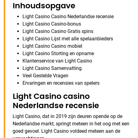
Inhoudsopgave
Light Casino Casino Nederlandse recensie
Light Casino Casino-bonus
Light Casino Casino Gratis spins
Light Casino Lijst met alle spelaanbieders
Light Casino Casino mobiel
Light Casino Storting en opname
Klantenservice van Light Casino
Light Casino Samenvatting
Veel Gestelde Vragen
Ervaringen en recensies van spelers
Light Casino casino
Nederlandse recensie
Light Casino, dat in 2019 zijn deuren opende op de
Nederlandse markt, springt meteen in het oog met een
goed gevoel. Light Casino voldeed meteen aan de