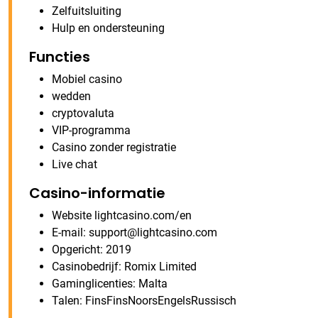
Zelfuitsluiting
Hulp en ondersteuning
Functies
Mobiel casino
wedden
cryptovaluta
VIP-programma
Casino zonder registratie
Live chat
Casino-informatie
Website lightcasino.com/en
E-mail:
support@lightcasino.com
Opgericht: 2019
Casinobedrijf: Romix Limited
Gaminglicenties: Malta
Talen: FinsFinsNoorsEngelsRussisch