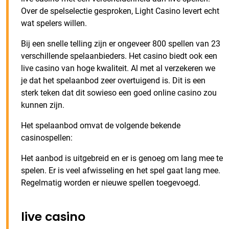
Over de spelselectie gesproken, Light Casino levert echt
wat spelers willen.
Bij een snelle telling zijn er ongeveer 800 spellen van 23
verschillende spelaanbieders. Het casino biedt ook een
live casino van hoge kwaliteit. Al met al verzekeren we
je dat het spelaanbod zeer overtuigend is. Dit is een
sterk teken dat dit sowieso een goed online casino zou
kunnen zijn.
Het spelaanbod omvat de volgende bekende
casinospellen:
Het aanbod is uitgebreid en er is genoeg om lang mee te
spelen. Er is veel afwisseling en het spel gaat lang mee.
Regelmatig worden er nieuwe spellen toegevoegd.
live casino