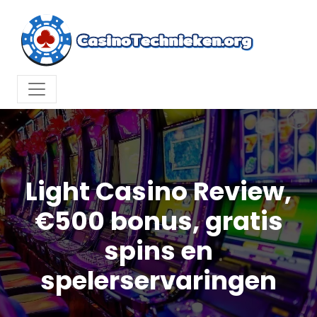
Light Casino Review,
€500 bonus, gratis
spins en
spelerservaringen