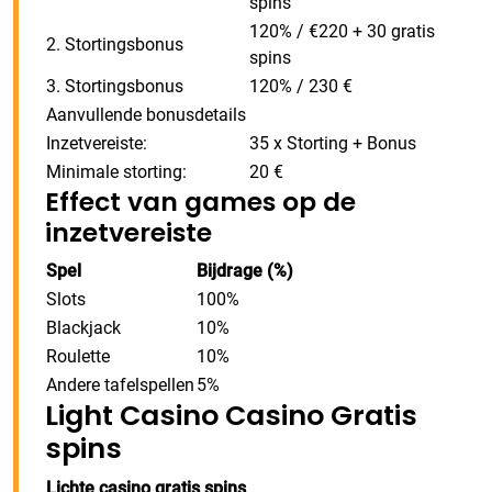
spins
120% / €220 + 30 gratis
2. Stortingsbonus
spins
3. Stortingsbonus
120% / 230 €
Aanvullende bonusdetails
Inzetvereiste:
35 x Storting + Bonus
Minimale storting:
20 €
Effect van games op de
inzetvereiste
Spel
Bijdrage (%)
Slots
100%
Blackjack
10%
Roulette
10%
Andere tafelspellen
5%
Light Casino Casino Gratis
spins
Lichte casino gratis spins