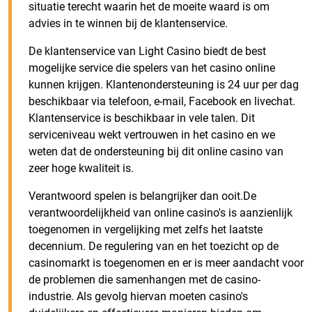
situatie terecht waarin het de moeite waard is om
advies in te winnen bij de klantenservice.
De klantenservice van Light Casino biedt de best
mogelijke service die spelers van het casino online
kunnen krijgen. Klantenondersteuning is 24 uur per dag
beschikbaar via telefoon, e-mail, Facebook en livechat.
Klantenservice is beschikbaar in vele talen. Dit
serviceniveau wekt vertrouwen in het casino en we
weten dat de ondersteuning bij dit online casino van
zeer hoge kwaliteit is.
Verantwoord spelen is belangrijker dan ooit.De
verantwoordelijkheid van online casino's is aanzienlijk
toegenomen in vergelijking met zelfs het laatste
decennium. De regulering van en het toezicht op de
casinomarkt is toegenomen en er is meer aandacht voor
de problemen die samenhangen met de casino-
industrie. Als gevolg hiervan moeten casino's