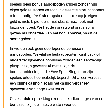
spelers geen bonus aangeboden krijgen zonder hun
eigen geld te storten en toch is de eerste stortingsbonus
middelmatig. De € stortingsbonus bovenop je eigen
geld is niets bijzonders: niet slecht, maar ook niet
bijzonder goed. We hadden graag wat gratis spins
gezien als onderdeel van het bonuspakket, naast de
stortingsbonus.
Er worden ook geen doorlopende bonussen
aangeboden. Wekelijkse herlaadbeurten, cashback of
andere terugkerende bonussen zouden een aanzienlijk
pluspunt zijn geweest.Al met al zijn de
bonusaanbiedingen die Free Spirit Bingo aan zijn
spelers uitdeelt opmerkelijk beperkt. Dit alleen verpest
een online casino niet als het casino verder een
spellocatie van hoge kwaliteit is.
Onze laatste opmerking over de tekortkomingen van de
bonussen zijn de inzetvereisten voor de