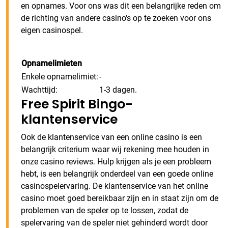
en opnames. Voor ons was dit een belangrijke reden om
de richting van andere casino's op te zoeken voor ons
eigen casinospel.
Opnamelimieten
Enkele opnamelimiet:
-
Wachttijd:
1-3 dagen.
Free Spirit Bingo-
klantenservice
Ook de klantenservice van een online casino is een
belangrijk criterium waar wij rekening mee houden in
onze casino reviews. Hulp krijgen als je een probleem
hebt, is een belangrijk onderdeel van een goede online
casinospelervaring. De klantenservice van het online
casino moet goed bereikbaar zijn en in staat zijn om de
problemen van de speler op te lossen, zodat de
spelervaring van de speler niet gehinderd wordt door