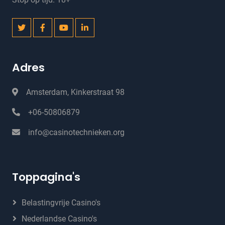
Adres
Amsterdam, Kinkerstraat 98
+06-50806879
info@casinotechnieken.org
Toppagina's
Belastingvrije Casino's
Nederlandse Casino's