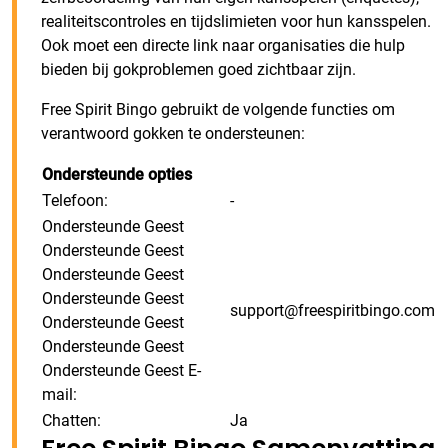
realiteitscontroles en tijdslimieten voor hun kansspelen.
Ook moet een directe link naar organisaties die hulp
bieden bij gokproblemen goed zichtbaar zijn.
Free Spirit Bingo gebruikt de volgende functies om
verantwoord gokken te ondersteunen:
Ondersteunde opties
Telefoon:
-
Ondersteunde Geest
Ondersteunde Geest
Ondersteunde Geest
Ondersteunde Geest
support@freespiritbingo.com
Ondersteunde Geest
Ondersteunde Geest
Ondersteunde Geest E-
mail:
Chatten:
Ja