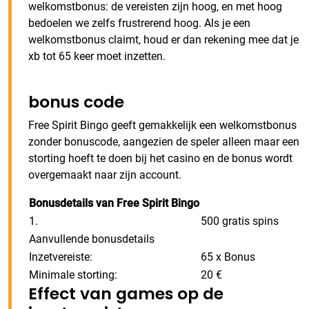
welkomstbonus: de vereisten zijn hoog, en met hoog
bedoelen we zelfs frustrerend hoog. Als je een
welkomstbonus claimt, houd er dan rekening mee dat je
xb tot 65 keer moet inzetten.
bonus code
Free Spirit Bingo geeft gemakkelijk een welkomstbonus
zonder bonuscode, aangezien de speler alleen maar een
storting hoeft te doen bij het casino en de bonus wordt
overgemaakt naar zijn account.
Bonusdetails van Free Spirit Bingo
1.
500 gratis spins
Aanvullende bonusdetails
Inzetvereiste:
65 x Bonus
Minimale storting:
20 €
Effect van games op de