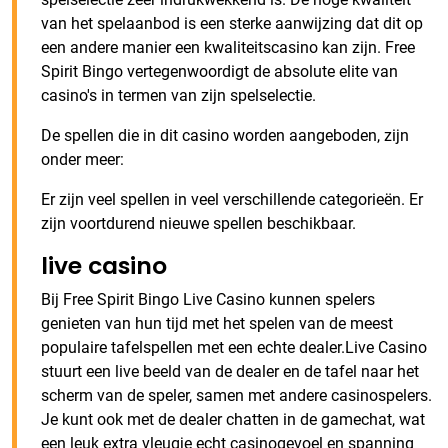
van het spelaanbod is een sterke aanwijzing dat dit op
een andere manier een kwaliteitscasino kan zijn. Free
Spirit Bingo vertegenwoordigt de absolute elite van
casino's in termen van zijn spelselectie.
De spellen die in dit casino worden aangeboden, zijn
onder meer:
Er zijn veel spellen in veel verschillende categorieën. Er
zijn voortdurend nieuwe spellen beschikbaar.
live casino
Bij Free Spirit Bingo Live Casino kunnen spelers
genieten van hun tijd met het spelen van de meest
populaire tafelspellen met een echte dealer.Live Casino
stuurt een live beeld van de dealer en de tafel naar het
scherm van de speler, samen met andere casinospelers.
Je kunt ook met de dealer chatten in de gamechat, wat
een leuk extra vleugje echt casinogevoel en spanning