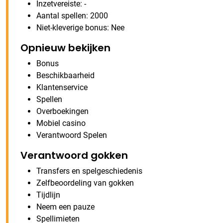
Inzetvereiste: -
Aantal spellen: 2000
Niet-kleverige bonus: Nee
Opnieuw bekijken
Bonus
Beschikbaarheid
Klantenservice
Spellen
Overboekingen
Mobiel casino
Verantwoord Spelen
Verantwoord gokken
Transfers en spelgeschiedenis
Zelfbeoordeling van gokken
Tijdlijn
Neem een ​​pauze
Spellimieten