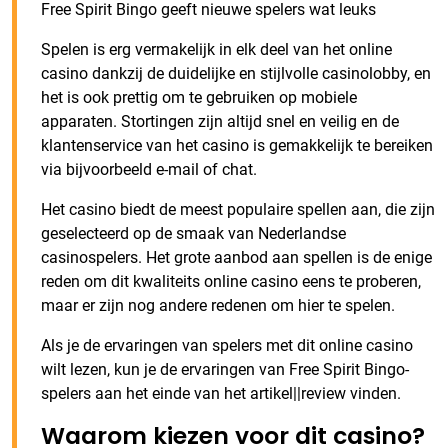
Free Spirit Bingo geeft nieuwe spelers wat leuks
Spelen is erg vermakelijk in elk deel van het online
casino dankzij de duidelijke en stijlvolle casinolobby, en
het is ook prettig om te gebruiken op mobiele
apparaten. Stortingen zijn altijd snel en veilig en de
klantenservice van het casino is gemakkelijk te bereiken
via bijvoorbeeld e-mail of chat.
Het casino biedt de meest populaire spellen aan, die zijn
geselecteerd op de smaak van Nederlandse
casinospelers. Het grote aanbod aan spellen is de enige
reden om dit kwaliteits online casino eens te proberen,
maar er zijn nog andere redenen om hier te spelen.
Als je de ervaringen van spelers met dit online casino
wilt lezen, kun je de ervaringen van Free Spirit Bingo-
spelers aan het einde van het artikel||review vinden.
Waarom kiezen voor dit casino?