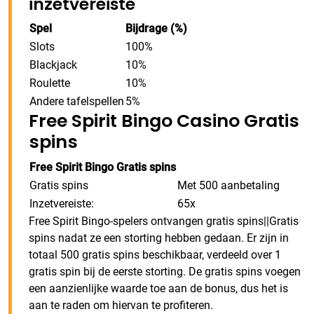
inzetvereiste
Spel
Bijdrage (%)
Slots
100%
Blackjack
10%
Roulette
10%
Andere tafelspellen
5%
Free Spirit Bingo Casino Gratis
spins
Free Spirit Bingo Gratis spins
Gratis spins
Met 500 aanbetaling
Inzetvereiste:
65x
Free Spirit Bingo-spelers ontvangen gratis spins||Gratis
spins nadat ze een storting hebben gedaan. Er zijn in
totaal 500 gratis spins beschikbaar, verdeeld over 1
gratis spin bij de eerste storting. De gratis spins voegen
een aanzienlijke waarde toe aan de bonus, dus het is
aan te raden om hiervan te profiteren.