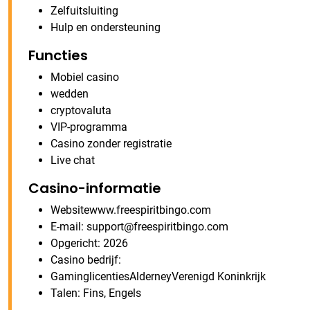
Zelfuitsluiting
Hulp en ondersteuning
Functies
Mobiel casino
wedden
cryptovaluta
VIP-programma
Casino zonder registratie
Live chat
Casino-informatie
Websitewww.freespiritbingo.com
E-mail:
support@freespiritbingo.com
Opgericht: 2026
Casino bedrijf:
GaminglicentiesAlderneyVerenigd Koninkrijk
Talen: Fins, Engels