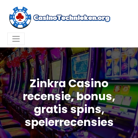
Zinkra Casino
recensie, bonus,
gratis spins,
spelerrecensies