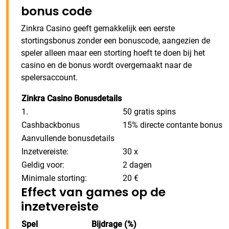
bonus code
Zinkra Casino geeft gemakkelijk een eerste
stortingsbonus zonder een bonuscode, aangezien de
speler alleen maar een storting hoeft te doen bij het
casino en de bonus wordt overgemaakt naar de
spelersaccount.
Zinkra Casino Bonusdetails
1.
50 gratis spins
Cashbackbonus
15% directe contante bonus
Aanvullende bonusdetails
Inzetvereiste:
30 x
Geldig voor:
2 dagen
Minimale storting:
20 €
Effect van games op de
inzetvereiste
Spel
Bijdrage (%)