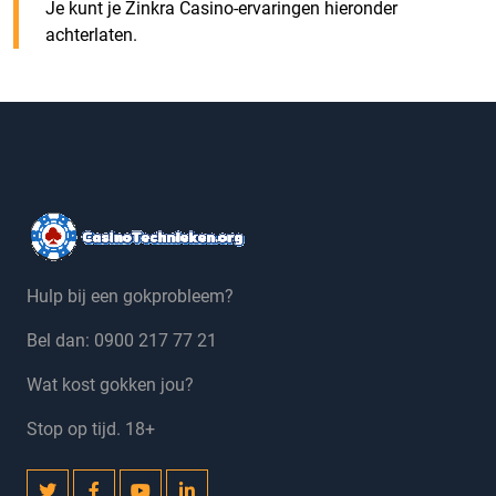
Je kunt je Zinkra Casino-ervaringen hieronder
achterlaten.
Hulp bij een gokprobleem?
Bel dan: 0900 217 77 21
Wat kost gokken jou?
Stop op tijd. 18+