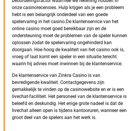
beoordelingsfactor waarmee we rekening houden in
onze casinorecensies. Hulp krijgen als je een probleem
hebt is een belangrijk onderdeel van een goede
spelervaring in het casino.De klantenservice van het
online casino moet goed bereikbaar zijn en de
ondersteuning moet de problemen van de speler kunnen
oplossen zodat de spelervaring ongehinderd kan
doorgaan. Hoe hoog de kwaliteit van het casino ook is,
vroeg of laat komt een speler in een situatie terecht
waarin hij advies moet inwinnen bij de klantenservice.
De klantenservice van Zinkra Casino is van
bevredigende kwaliteit. Contactgegevens zijn
gemakkelijk te vinden op de casinowebsite en er is een
livechat-faciliteit. Het personeel van de klantenservice is
beleefd en deskundig. Het enige grote nadeel is dat de
livechat alleen open is tijdens kantooruren, wanneer een
groot deel van de spelers aan het werk is.