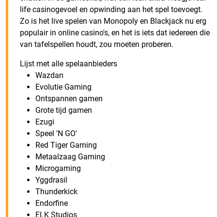
life casinogevoel en opwinding aan het spel toevoegt.
Zo is het live spelen van Monopoly en Blackjack nu erg
populair in online casino's, en het is iets dat iedereen die
van tafelspellen houdt, zou moeten proberen.
Lijst met alle spelaanbieders
Wazdan
Evolutie Gaming
Ontspannen gamen
Grote tijd gamen
Ezugi
Speel 'N GO'
Red Tiger Gaming
Metaalzaag Gaming
Microgaming
Yggdrasil
Thunderkick
Endorfine
ELK Studios