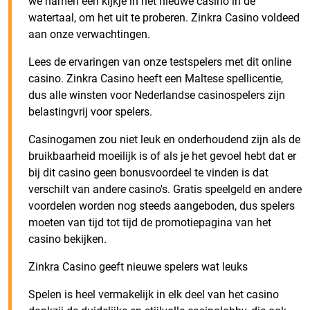
we namen een kijkje in het nieuwe casino in de
watertaal, om het uit te proberen. Zinkra Casino voldeed
aan onze verwachtingen.
Lees de ervaringen van onze testspelers met dit online
casino. Zinkra Casino heeft een Maltese spellicentie,
dus alle winsten voor Nederlandse casinospelers zijn
belastingvrij voor spelers.
Casinogamen zou niet leuk en onderhoudend zijn als de
bruikbaarheid moeilijk is of als je het gevoel hebt dat er
bij dit casino geen bonusvoordeel te vinden is dat
verschilt van andere casino's. Gratis speelgeld en andere
voordelen worden nog steeds aangeboden, dus spelers
moeten van tijd tot tijd de promotiepagina van het
casino bekijken.
Zinkra Casino geeft nieuwe spelers wat leuks
Spelen is heel vermakelijk in elk deel van het casino