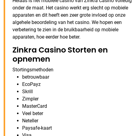
Helaas is het mobiele casino van Zinkra Casino volledig
onder de maat. Het casino werkt erg slecht op mobiele
apparaten en dit heeft een zeer grote invloed op onze
algehele beoordeling van het casino. We hopen een
verbetering te zien in de bruikbaarheid op mobiele
apparaten, hoe eerder hoe beter.
Zinkra Casino Storten en
opnemen
Stortingsmethoden
betrouwbaar
EcoPayz
Skrill
Zimpler
MasterCard
Veel beter
Neteller
Paysafe-kaart
Visa