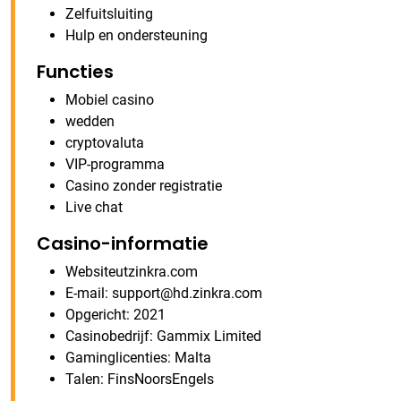
Zelfuitsluiting
Hulp en ondersteuning
Functies
Mobiel casino
wedden
cryptovaluta
VIP-programma
Casino zonder registratie
Live chat
Casino-informatie
Websiteutzinkra.com
E-mail:
support@hd.zinkra.com
Opgericht: 2021
Casinobedrijf: Gammix Limited
Gaminglicenties: Malta
Talen: FinsNoorsEngels