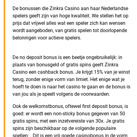
De bonussen die Zinkra Casino aan haar Nederlandse
spelers geeft zijn van hoge kwaliteit. We stellen het op
prijs dat vrijwel alles wat een speler zich kan wensen
wordt aangeboden, van gratis spelen tot doorlopende
beloningen voor actieve spelers.
De no deposit bonus is een beetje ongebruikelijk: in
plaats van bonusgeld of gratis spins geeft Zinkra
Casino een cashback bonus. Je krijgt 15% van je winst
terug, zonder enige vorm van limiet. Het enige wat je
hoeft te doen is naar het casino te gaan en de bonus is
van jou als je speelt volgens de voorwaarden.
Ook de welkomstbonus, oftewel first deposit bonus, is
goed: er wordt een non-sticky bonus gegeven van 50
gratis spins, met een inzetvereiste van 30x. Je gratis
spins zijn beschikbaar op de volgende populaire
spellen: . Dit is een vrij goede casinobonus in de vorm