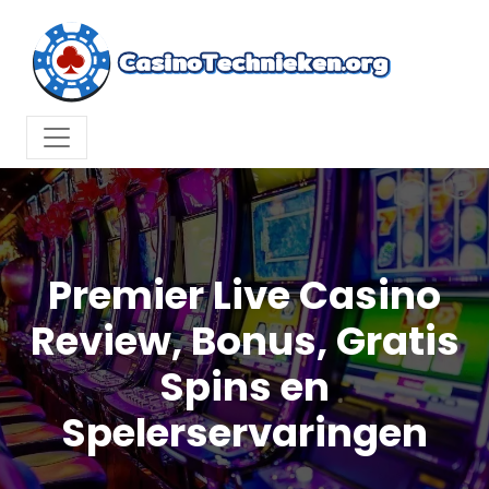
Premier Live Casino
Review, Bonus, Gratis
Spins en
Spelerservaringen