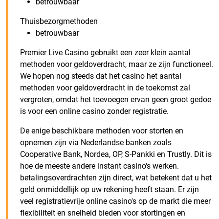
betrouwbaar
Thuisbezorgmethoden
betrouwbaar
Premier Live Casino gebruikt een zeer klein aantal
methoden voor geldoverdracht, maar ze zijn functioneel.
We hopen nog steeds dat het casino het aantal
methoden voor geldoverdracht in de toekomst zal
vergroten, omdat het toevoegen ervan geen groot gedoe
is voor een online casino zonder registratie.
De enige beschikbare methoden voor storten en
opnemen zijn via Nederlandse banken zoals
Cooperative Bank, Nordea, OP, S-Pankki en Trustly. Dit is
hoe de meeste andere instant casino's werken.
betalingsoverdrachten zijn direct, wat betekent dat u het
geld onmiddellijk op uw rekening heeft staan. Er zijn
veel registratievrije online casino's op de markt die meer
flexibiliteit en snelheid bieden voor stortingen en