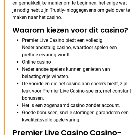
en gemakkelijke manier om te beginnen, het enige wat
je nodig hebt zijn Trustly-inloggegevens om geld over te
maken naar het casino.
Waarom kiezen voor dit casino?
Premier Live Casino biedt een volledig
Nederlandstalig casino, waardoor spelen een
prettige ervaring wordt.
Online casino
Nederlandse spelers kunnen genieten van
belastingvrije winsten.
De voordelen die het casino aan spelers biedt, zijn
leuk voor Premier Live Casino-spelers, met constant
bonussen.
Het is een zogenaamd casino zonder account.
Goede bonussen, snelle stortingen garanderen een
kwaliteitsvolle spelervaring.
Premier Live Casino Casino-