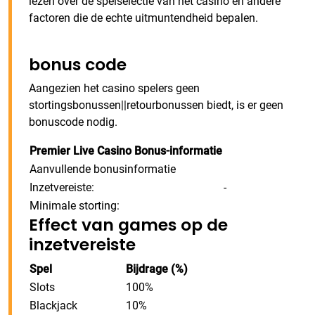
lezen over de spelselectie van het casino en andere
factoren die de echte uitmuntendheid bepalen.
bonus code
Aangezien het casino spelers geen
stortingsbonussen||retourbonussen biedt, is er geen
bonuscode nodig.
Premier Live Casino Bonus-informatie
Aanvullende bonusinformatie
Inzetvereiste:
-
Minimale storting:
Effect van games op de
inzetvereiste
Spel
Bijdrage (%)
Slots
100%
Blackjack
10%