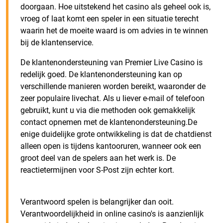
doorgaan. Hoe uitstekend het casino als geheel ook is,
vroeg of laat komt een speler in een situatie terecht
waarin het de moeite waard is om advies in te winnen
bij de klantenservice.
De klantenondersteuning van Premier Live Casino is
redelijk goed. De klantenondersteuning kan op
verschillende manieren worden bereikt, waaronder de
zeer populaire livechat. Als u liever e-mail of telefoon
gebruikt, kunt u via die methoden ook gemakkelijk
contact opnemen met de klantenondersteuning.De
enige duidelijke grote ontwikkeling is dat de chatdienst
alleen open is tijdens kantooruren, wanneer ook een
groot deel van de spelers aan het werk is. De
reactietermijnen voor S-Post zijn echter kort.
Verantwoord spelen is belangrijker dan ooit.
Verantwoordelijkheid in online casino's is aanzienlijk