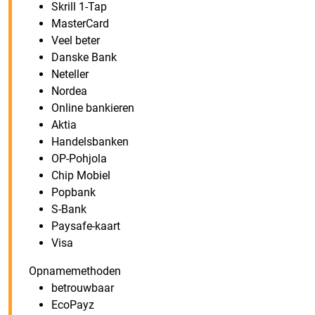
Skrill 1-Tap
MasterCard
Veel beter
Danske Bank
Neteller
Nordea
Online bankieren
Aktia
Handelsbanken
OP-Pohjola
Chip Mobiel
Popbank
S-Bank
Paysafe-kaart
Visa
Opnamemethoden
betrouwbaar
EcoPayz