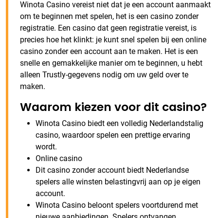
Winota Casino vereist niet dat je een account aanmaakt
om te beginnen met spelen, het is een casino zonder
registratie. Een casino dat geen registratie vereist, is
precies hoe het klinkt: je kunt snel spelen bij een online
casino zonder een account aan te maken. Het is een
snelle en gemakkelijke manier om te beginnen, u hebt
alleen Trustly-gegevens nodig om uw geld over te
maken.
Waarom kiezen voor dit casino?
Winota Casino biedt een volledig Nederlandstalig
casino, waardoor spelen een prettige ervaring
wordt.
Online casino
Dit casino zonder account biedt Nederlandse
spelers alle winsten belastingvrij aan op je eigen
account.
Winota Casino beloont spelers voortdurend met
nieuwe aanbiedingen. Spelers ontvangen