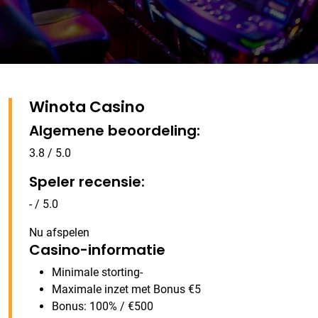
Winota Casino
Algemene beoordeling:
3.8 / 5.0
Speler recensie:
- / 5.0
Nu afspelen
Casino-informatie
Minimale storting-
Maximale inzet met Bonus €5
Bonus: 100% / €500