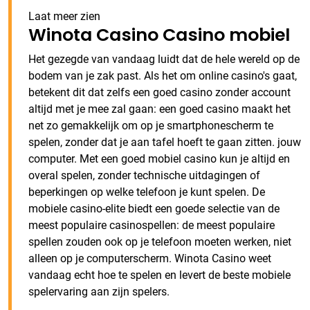
Laat meer zien
Winota Casino Casino mobiel
Het gezegde van vandaag luidt dat de hele wereld op de
bodem van je zak past. Als het om online casino's gaat,
betekent dit dat zelfs een goed casino zonder account
altijd met je mee zal gaan: een goed casino maakt het
net zo gemakkelijk om op je smartphonescherm te
spelen, zonder dat je aan tafel hoeft te gaan zitten. jouw
computer. Met een goed mobiel casino kun je altijd en
overal spelen, zonder technische uitdagingen of
beperkingen op welke telefoon je kunt spelen. De
mobiele casino-elite biedt een goede selectie van de
meest populaire casinospellen: de meest populaire
spellen zouden ook op je telefoon moeten werken, niet
alleen op je computerscherm. Winota Casino weet
vandaag echt hoe te spelen en levert de beste mobiele
spelervaring aan zijn spelers.