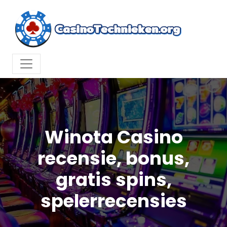
Winota Casino
recensie, bonus,
gratis spins,
spelerrecensies