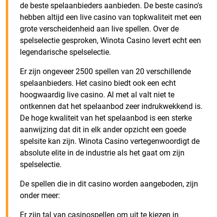
de beste spelaanbieders aanbieden. De beste casino's
hebben altijd een live casino van topkwaliteit met een
grote verscheidenheid aan live spellen. Over de
spelselectie gesproken, Winota Casino levert echt een
legendarische spelselectie.
Er zijn ongeveer 2500 spellen van 20 verschillende
spelaanbieders. Het casino biedt ook een echt
hoogwaardig live casino. Al met al valt niet te
ontkennen dat het spelaanbod zeer indrukwekkend is.
De hoge kwaliteit van het spelaanbod is een sterke
aanwijzing dat dit in elk ander opzicht een goede
spelsite kan zijn. Winota Casino vertegenwoordigt de
absolute elite in de industrie als het gaat om zijn
spelselectie.
De spellen die in dit casino worden aangeboden, zijn
onder meer:
Er zijn tal van casinospellen om uit te kiezen in