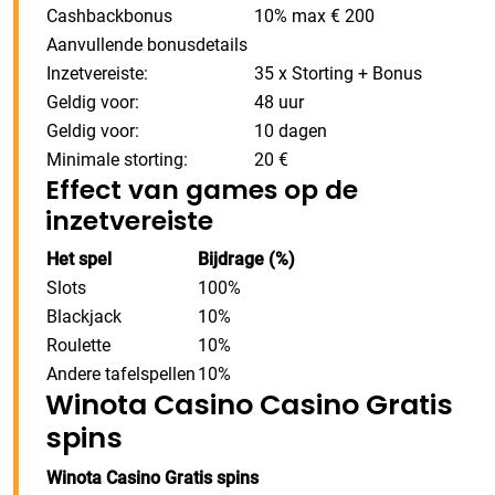
Cashbackbonus
10% max € 200
Aanvullende bonusdetails
Inzetvereiste:
35 x Storting + Bonus
Geldig voor:
48 uur
Geldig voor:
10 dagen
Minimale storting:
20 €
Effect van games op de
inzetvereiste
Het spel
Bijdrage (%)
Slots
100%
Blackjack
10%
Roulette
10%
Andere tafelspellen
10%
Winota Casino Casino Gratis
spins
Winota Casino Gratis spins