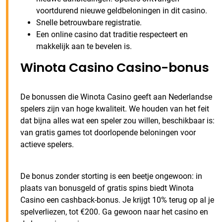
voortdurend nieuwe geldbeloningen in dit casino.
Snelle betrouwbare registratie.
Een online casino dat traditie respecteert en
makkelijk aan te bevelen is.
Winota Casino Casino-bonus
De bonussen die Winota Casino geeft aan Nederlandse
spelers zijn van hoge kwaliteit. We houden van het feit
dat bijna alles wat een speler zou willen, beschikbaar is:
van gratis games tot doorlopende beloningen voor
actieve spelers.
De bonus zonder storting is een beetje ongewoon: in
plaats van bonusgeld of gratis spins biedt Winota
Casino een cashback-bonus. Je krijgt 10% terug op al je
spelverliezen, tot €200. Ga gewoon naar het casino en