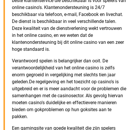
beste klantenservice die beschikbaar is voor spelers van
online casino's. Klantenondersteuning is 24/7
beschikbaar via telefoon, e-mail, Facebook en livechat.
De dienst is beschikbaar in veel verschillende talen.
Deze kwaliteit van de dienstverlening wekt vertrouwen
in het online casino, en we weten dat de
klantenondersteuning bij dit online casino van een zeer
hoge standaard is.
Verantwoord spelen is belangrijker dan ooit. De
verantwoordelijkheid van het online casino is zelfs
enorm gegroeid in vergelijking met slechts tien jaar
geleden.De regelgeving en het toezicht op casino's is
uitgebreid en er is meer aandacht voor de problemen die
samenhangen met de casinosector. Als gevolg hiervan
moeten casino's duidelijke en effectievere manieren
bieden om gokproblemen op hun goksites aan te
pakken.
Een gamingsite van goede kwaliteit die zijn spelers