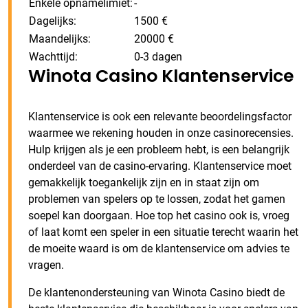
Enkele opnamelimiet:
-
Dagelijks:
1500 €
Maandelijks:
20000 €
Wachttijd:
0-3 dagen
Winota Casino Klantenservice
Klantenservice is ook een relevante beoordelingsfactor
waarmee we rekening houden in onze casinorecensies.
Hulp krijgen als je een probleem hebt, is een belangrijk
onderdeel van de casino-ervaring. Klantenservice moet
gemakkelijk toegankelijk zijn en in staat zijn om
problemen van spelers op te lossen, zodat het gamen
soepel kan doorgaan. Hoe top het casino ook is, vroeg
of laat komt een speler in een situatie terecht waarin het
de moeite waard is om de klantenservice om advies te
vragen.
De klantenondersteuning van Winota Casino biedt de