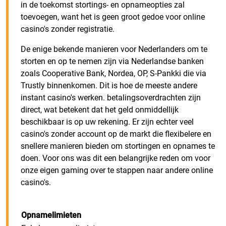
in de toekomst stortings- en opnameopties zal
toevoegen, want het is geen groot gedoe voor online
casino's zonder registratie.
De enige bekende manieren voor Nederlanders om te
storten en op te nemen zijn via Nederlandse banken
zoals Cooperative Bank, Nordea, OP, S-Pankki die via
Trustly binnenkomen. Dit is hoe de meeste andere
instant casino's werken. betalingsoverdrachten zijn
direct, wat betekent dat het geld onmiddellijk
beschikbaar is op uw rekening. Er zijn echter veel
casino's zonder account op de markt die flexibelere en
snellere manieren bieden om stortingen en opnames te
doen. Voor ons was dit een belangrijke reden om voor
onze eigen gaming over te stappen naar andere online
casino's.
Opnamelimieten