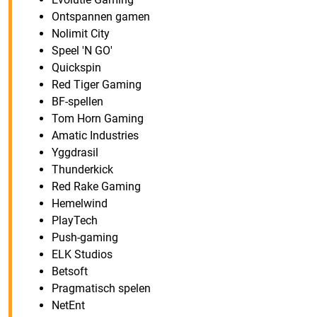
Ontspannen gamen
Nolimit City
Speel 'N GO'
Quickspin
Red Tiger Gaming
BF-spellen
Tom Horn Gaming
Amatic Industries
Yggdrasil
Thunderkick
Red Rake Gaming
Hemelwind
PlayTech
Push-gaming
ELK Studios
Betsoft
Pragmatisch spelen
NetEnt