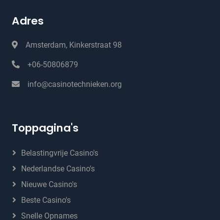
Adres
Amsterdam, Kinkerstraat 98
+06-50806879
info@casinotechnieken.org
Toppagina's
Belastingvrije Casino's
Nederlandse Casino's
Nieuwe Casino's
Beste Casino's
Snelle Opnames