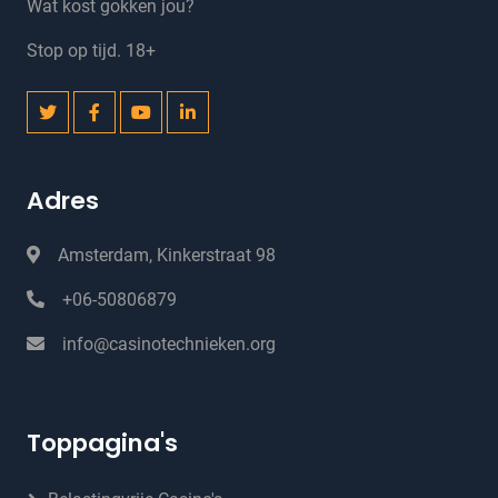
Wat kost gokken jou?
Stop op tijd. 18+
Adres
Amsterdam, Kinkerstraat 98
+06-50806879
info@casinotechnieken.org
Toppagina's