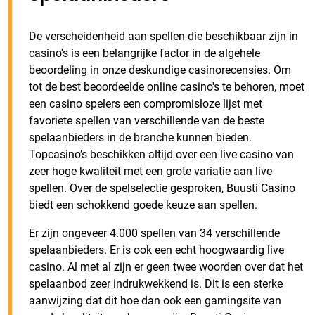
De verscheidenheid aan spellen die beschikbaar zijn in
casino's is een belangrijke factor in de algehele
beoordeling in onze deskundige casinorecensies. Om
tot de best beoordeelde online casino's te behoren, moet
een casino spelers een compromisloze lijst met
favoriete spellen van verschillende van de beste
spelaanbieders in de branche kunnen bieden.
Topcasino’s beschikken altijd over een live casino van
zeer hoge kwaliteit met een grote variatie aan live
spellen. Over de spelselectie gesproken, Buusti Casino
biedt een schokkend goede keuze aan spellen.
Er zijn ongeveer 4.000 spellen van 34 verschillende
spelaanbieders. Er is ook een echt hoogwaardig live
casino. Al met al zijn er geen twee woorden over dat het
spelaanbod zeer indrukwekkend is. Dit is een sterke
aanwijzing dat dit hoe dan ook een gamingsite van