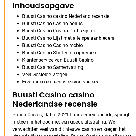
Inhoudsopgave
Buusti Casino casino Nederland recensie
Buusti Casino Casino-bonus
Buusti Casino Casino Gratis spins
Buusti Casino Lijst met alle spelaanbieders
Buusti Casino Casino mobiel
Buusti Casino Storten en opnemen
Klantenservice van Buusti Casino
Buusti Casino Samenvatting
Veel Gestelde Vragen
Ervaringen en recensies van spelers
Buusti Casino casino
Nederlandse recensie
Buusti Casino, dat in 2021 haar deuren opende, springt
meteen in het oog met een goede uitstraling. We
verwachtten veel van dit nieuwe casino en kregen het