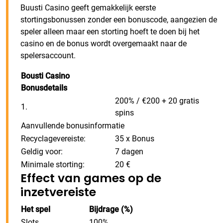
Buusti Casino geeft gemakkelijk eerste
stortingsbonussen zonder een bonuscode, aangezien de
speler alleen maar een storting hoeft te doen bij het
casino en de bonus wordt overgemaakt naar de
spelersaccount.
Bousti Casino
Bonusdetails
200% / €200 + 20 gratis
1.
spins
Aanvullende bonusinformatie
Recyclagevereiste:
35 x Bonus
Geldig voor:
7 dagen
Minimale storting:
20 €
Effect van games op de
inzetvereiste
Het spel
Bijdrage (%)
Slots
100%