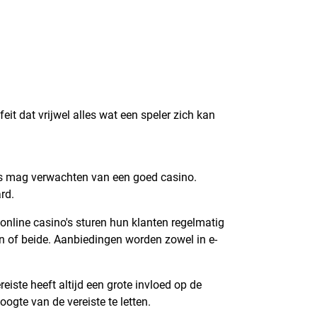
t dat vrijwel alles wat een speler zich kan
ijs mag verwachten van een goed casino.
rd.
te online casino's sturen hun klanten regelmatig
 of beide. Aanbiedingen worden zowel in e-
ste heeft altijd een grote invloed op de
gte van de vereiste te letten.