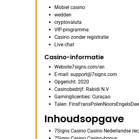
Mobiel casino
wedden
cryptovaluta
VIP-programma
Casino zonder registratie
Live chat
Casino-informatie
Website7signs.com/en
E-mail:
support@7signs.com
Opgericht: 2020
Casinobedrijf: Rabidi N.V
Gaminglicenties: Curaçao
Talen: FinsFransPolenNoorsEngelsDee
Inhoudsopgave
7Signs Casino Casino Nederlandse rec
7Signs Casino Casino-bonus