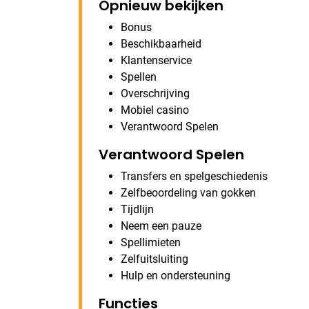
Opnieuw bekijken
Bonus
Beschikbaarheid
Klantenservice
Spellen
Overschrijving
Mobiel casino
Verantwoord Spelen
Verantwoord Spelen
Transfers en spelgeschiedenis
Zelfbeoordeling van gokken
Tijdlijn
Neem een ​​pauze
Spellimieten
Zelfuitsluiting
Hulp en ondersteuning
Functies