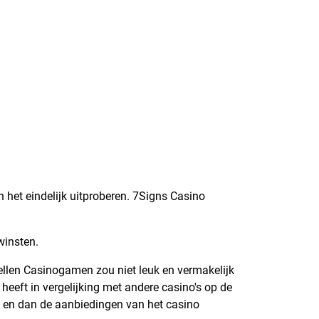
het eindelijk uitproberen. 7Signs Casino
winsten.
ellen Casinogamen zou niet leuk en vermakelijk
n heeft in vergelijking met andere casino's op de
 en dan de aanbiedingen van het casino