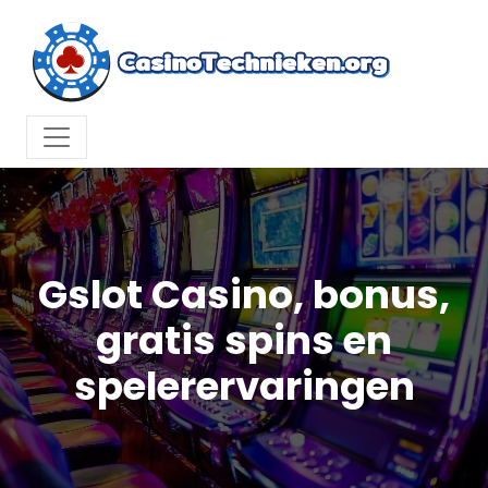
Gslot Casino, bonus,
gratis spins en
spelerervaringen