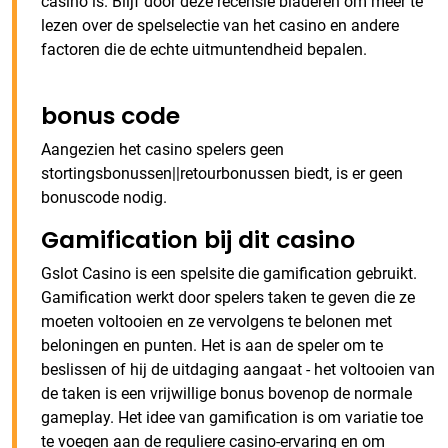
casino is. Blijf door deze recensie bladeren om meer te
lezen over de spelselectie van het casino en andere
factoren die de echte uitmuntendheid bepalen.
bonus code
Aangezien het casino spelers geen
stortingsbonussen||retourbonussen biedt, is er geen
bonuscode nodig.
Gamification bij dit casino
Gslot Casino is een spelsite die gamification gebruikt.
Gamification werkt door spelers taken te geven die ze
moeten voltooien en ze vervolgens te belonen met
beloningen en punten. Het is aan de speler om te
beslissen of hij de uitdaging aangaat - het voltooien van
de taken is een vrijwillige bonus bovenop de normale
gameplay. Het idee van gamification is om variatie toe
te voegen aan de reguliere casino-ervaring en om