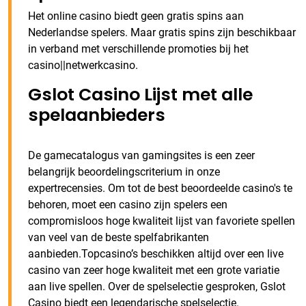
Het online casino biedt geen gratis spins aan
Nederlandse spelers. Maar gratis spins zijn beschikbaar
in verband met verschillende promoties bij het
casino||netwerkcasino.
Gslot Casino Lijst met alle
spelaanbieders
De gamecatalogus van gamingsites is een zeer
belangrijk beoordelingscriterium in onze
expertrecensies. Om tot de best beoordeelde casino's te
behoren, moet een casino zijn spelers een
compromisloos hoge kwaliteit lijst van favoriete spellen
van veel van de beste spelfabrikanten
aanbieden.Topcasino’s beschikken altijd over een live
casino van zeer hoge kwaliteit met een grote variatie
aan live spellen. Over de spelselectie gesproken, Gslot
Casino biedt een legendarische spelselectie.