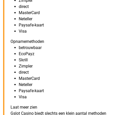
Zimpler
direct
MasterCard
Neteller
Paysafe-kaart
Visa
Opnamemethoden
betrouwbaar
EcoPayz
Skrill
Zimpler
direct
MasterCard
Neteller
Paysafe-kaart
Visa
Laat meer zien
Gslot Casino biedt slechts een klein aantal methoden