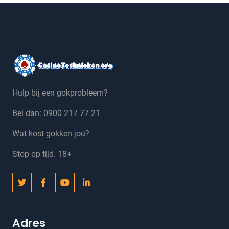
Hulp bij een gokprobleem?
Bel dan: 0900 217 77 21
Wat kost gokken jou?
Stop op tijd. 18+
Adres