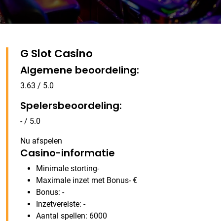
G Slot Casino
Algemene beoordeling:
3.63 / 5.0
Spelersbeoordeling:
- / 5.0
Nu afspelen
Casino-informatie
Minimale storting-
Maximale inzet met Bonus- €
Bonus: -
Inzetvereiste: -
Aantal spellen: 6000