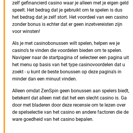
zelf gefinancierd casino waar je alleen met je eigen geld
speelt. Het bedrag dat je gebruikt om te spelen is dus
het bedrag dat je zelf stort. Het voordeel van een casino
zonder bonus is echter dat er geen inzetvereisten zijn
voor winsten!
Als je met casinobonussen wilt spelen, helpen we je
casino's te vinden die voordelen bieden om te spelen.
Navigeer naar de startpagina of selecteer een pagina uit
het menu op basis van het type casinovoordelen dat u
zoekt - u kunt de beste bonussen op deze pagina's in
minder dan een minuut vinden.
Alleen omdat ZenSpin geen bonussen aan spelers biedt,
betekent dat alleen niet dat het een slecht casino is. Ga
door met bladeren door deze recensie om te lezen over
de spelselectie van het casino en andere factoren die de
ware goedheid van het casino bepalen.