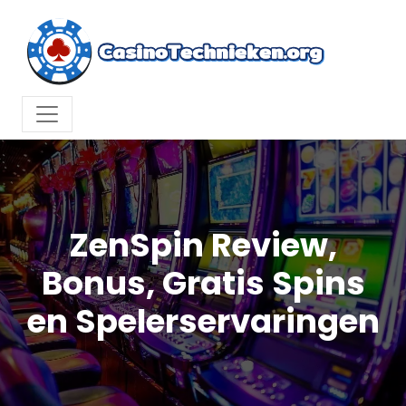
ZenSpin Review,
Bonus, Gratis Spins
en Spelerservaringen