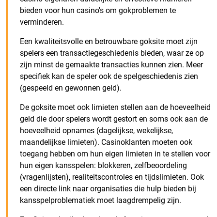
bieden voor hun casino's om gokproblemen te
verminderen.
Een kwaliteitsvolle en betrouwbare goksite moet zijn
spelers een transactiegeschiedenis bieden, waar ze op
zijn minst de gemaakte transacties kunnen zien. Meer
specifiek kan de speler ook de spelgeschiedenis zien
(gespeeld en gewonnen geld).
De goksite moet ook limieten stellen aan de hoeveelheid
geld die door spelers wordt gestort en soms ook aan de
hoeveelheid opnames (dagelijkse, wekelijkse,
maandelijkse limieten). Casinoklanten moeten ook
toegang hebben om hun eigen limieten in te stellen voor
hun eigen kansspelen: blokkeren, zelfbeoordeling
(vragenlijsten), realiteitscontroles en tijdslimieten. Ook
een directe link naar organisaties die hulp bieden bij
kansspelproblematiek moet laagdrempelig zijn.