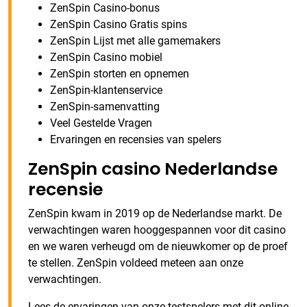
ZenSpin Casino-bonus
ZenSpin Casino Gratis spins
ZenSpin Lijst met alle gamemakers
ZenSpin Casino mobiel
ZenSpin storten en opnemen
ZenSpin-klantenservice
ZenSpin-samenvatting
Veel Gestelde Vragen
Ervaringen en recensies van spelers
ZenSpin casino Nederlandse
recensie
ZenSpin kwam in 2019 op de Nederlandse markt. De
verwachtingen waren hooggespannen voor dit casino
en we waren verheugd om de nieuwkomer op de proef
te stellen. ZenSpin voldeed meteen aan onze
verwachtingen.
Lees de ervaringen van onze testspelers met dit online