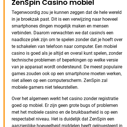
ZenSpin Casino mobiel
Tegenwoordig zou je kunnen zeggen dat de hele wereld
in je broekzak past. Dit is een verwijzing naar hoeveel
smartphones dingen mogelijk maken en mensen
verbinden. Daarom verwachten we dat casino's een
naadloze plek zijn om te spelen zonder dat je hoeft over
te schakelen van telefoon naar computer. Een mobiel
casino is goed als je altijd en overal kunt spelen, zonder
technische problemen of beperkingen op welke versie
van je apparaat wordt ondersteund. De meest populaire
games zouden ook op een smartphone moeten werken,
niet alleen op een computerscherm. ZenSpin zal
mobiele gamers niet teleurstellen.
Over het algemeen werkt het casino zonder registratie
goed op mobiel. Er zijn geen grote bugs of problemen
met het mobiele casino en de bruikbaarheid is op een
respectabel niveau. Het is duidelijk dat ZenSpin een
aanzienlijke hoeveelheid middelen heeft geïnvesteerd in