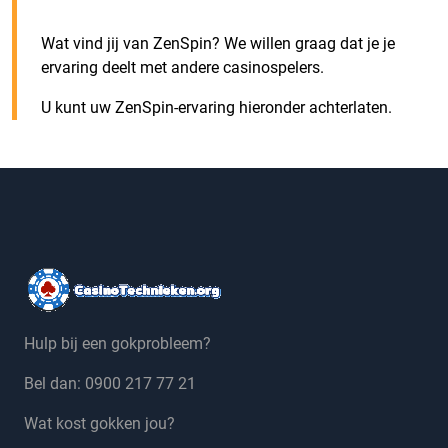
Wat vind jij van ZenSpin? We willen graag dat je je
ervaring deelt met andere casinospelers.
U kunt uw ZenSpin-ervaring hieronder achterlaten.
Hulp bij een gokprobleem?
Bel dan: 0900 217 77 21
Wat kost gokken jou?