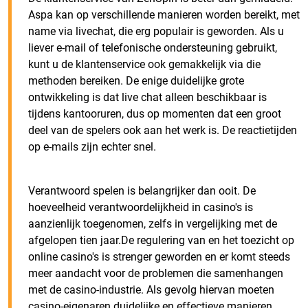
Aspa kan op verschillende manieren worden bereikt, met
name via livechat, die erg populair is geworden. Als u
liever e-mail of telefonische ondersteuning gebruikt,
kunt u de klantenservice ook gemakkelijk via die
methoden bereiken. De enige duidelijke grote
ontwikkeling is dat live chat alleen beschikbaar is
tijdens kantooruren, dus op momenten dat een groot
deel van de spelers ook aan het werk is. De reactietijden
op e-mails zijn echter snel.
Verantwoord spelen is belangrijker dan ooit. De
hoeveelheid verantwoordelijkheid in casino's is
aanzienlijk toegenomen, zelfs in vergelijking met de
afgelopen tien jaar.De regulering van en het toezicht op
online casino's is strenger geworden en er komt steeds
meer aandacht voor de problemen die samenhangen
met de casino-industrie. Als gevolg hiervan moeten
casino-eigenaren duidelijke en effectieve manieren