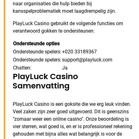
naar organisaties die hulp bieden bij
kansspelproblematiek moet laagdrempelig zijn.
PlayLuck Casino gebruikt de volgende functies om
verantwoord gokken te ondersteunen:
Ondersteunde opties
Ondersteunde spelers:
+020 33189367
Ondersteunde spelers:
support@playluck.com
Chatten:
Ja
PlayLuck Casino
Samenvatting
PlayLuck Casino is een goksite die we erg leuk vinden.
Veel zaken zijn zeer goed uitgevoerd. Dit is geenszins
"zomaar weer een online casino". Onze beoordeling is
vier sterren, wat goed is, en er is professioneel rekening
gehouden met bijna alles wat belangrijk is voor de