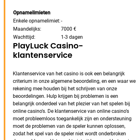
Opnamelimieten
Enkele opnamelimiet:
-
Maandelijks:
7000 €
Wachttijd:
1-3 dagen
PlayLuck Casino-
klantenservice
Klantenservice van het casino is ook een belangrijk
criterium in onze algemene beoordeling, en een waar we
rekening mee houden bij het schrijven van onze
beoordelingen. Hulp krijgen bij problemen is een
belangrijk onderdeel van het plezier van het spelen bij
online casino's. De klantenservice van online casino's
moet probleemloos toegankelijk zijn en ondersteuning
moet de problemen van de speler kunnen oplossen,
zodat het spel van de speler niet wordt onderbroken