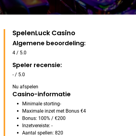
SpelenLuck Casino
Algemene beoordeling:
4 / 5.0
Speler recensie:
- / 5.0
Nu afspelen
Casino-informatie
Minimale storting-
Maximale inzet met Bonus €4
Bonus: 100% / €200
Inzetvereiste: -
Aantal spellen: 820