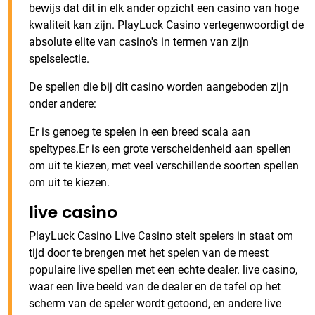
bewijs dat dit in elk ander opzicht een casino van hoge
kwaliteit kan zijn. PlayLuck Casino vertegenwoordigt de
absolute elite van casino's in termen van zijn
spelselectie.
De spellen die bij dit casino worden aangeboden zijn
onder andere:
Er is genoeg te spelen in een breed scala aan
speltypes.Er is een grote verscheidenheid aan spellen
om uit te kiezen, met veel verschillende soorten spellen
om uit te kiezen.
live casino
PlayLuck Casino Live Casino stelt spelers in staat om
tijd door te brengen met het spelen van de meest
populaire live spellen met een echte dealer. live casino,
waar een live beeld van de dealer en de tafel op het
scherm van de speler wordt getoond, en andere live