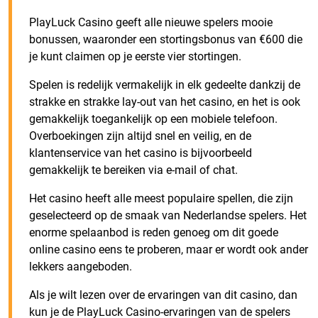
PlayLuck Casino geeft alle nieuwe spelers mooie
bonussen, waaronder een stortingsbonus van €600 die
je kunt claimen op je eerste vier stortingen.
Spelen is redelijk vermakelijk in elk gedeelte dankzij de
strakke en strakke lay-out van het casino, en het is ook
gemakkelijk toegankelijk op een mobiele telefoon.
Overboekingen zijn altijd snel en veilig, en de
klantenservice van het casino is bijvoorbeeld
gemakkelijk te bereiken via e-mail of chat.
Het casino heeft alle meest populaire spellen, die zijn
geselecteerd op de smaak van Nederlandse spelers. Het
enorme spelaanbod is reden genoeg om dit goede
online casino eens te proberen, maar er wordt ook ander
lekkers aangeboden.
Als je wilt lezen over de ervaringen van dit casino, dan
kun je de PlayLuck Casino-ervaringen van de spelers