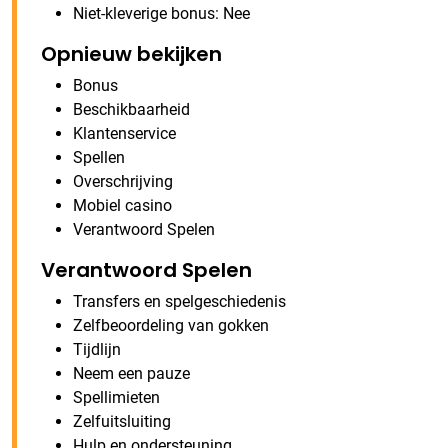
Niet-kleverige bonus: Nee
Opnieuw bekijken
Bonus
Beschikbaarheid
Klantenservice
Spellen
Overschrijving
Mobiel casino
Verantwoord Spelen
Verantwoord Spelen
Transfers en spelgeschiedenis
Zelfbeoordeling van gokken
Tijdlijn
Neem een ​​pauze
Spellimieten
Zelfuitsluiting
Hulp en ondersteuning