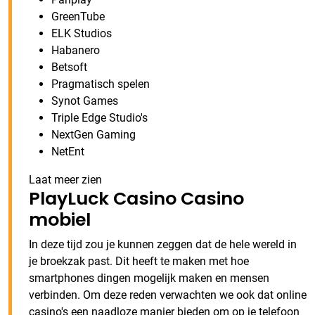
GreenTube
ELK Studios
Habanero
Betsoft
Pragmatisch spelen
Synot Games
Triple Edge Studio's
NextGen Gaming
NetEnt
Laat meer zien
PlayLuck Casino Casino
mobiel
In deze tijd zou je kunnen zeggen dat de hele wereld in
je broekzak past. Dit heeft te maken met hoe
smartphones dingen mogelijk maken en mensen
verbinden. Om deze reden verwachten we ook dat online
casino's een naadloze manier bieden om op je telefoon