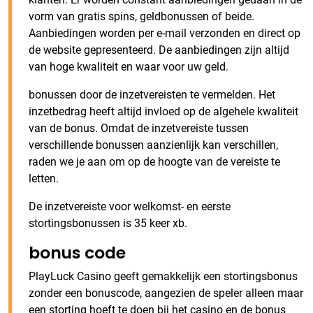
vorm van gratis spins, geldbonussen of beide.
Aanbiedingen worden per e-mail verzonden en direct op
de website gepresenteerd. De aanbiedingen zijn altijd
van hoge kwaliteit en waar voor uw geld.
bonussen door de inzetvereisten te vermelden. Het
inzetbedrag heeft altijd invloed op de algehele kwaliteit
van de bonus. Omdat de inzetvereiste tussen
verschillende bonussen aanzienlijk kan verschillen,
raden we je aan om op de hoogte van de vereiste te
letten.
De inzetvereiste voor welkomst- en eerste
stortingsbonussen is 35 keer xb.
bonus code
PlayLuck Casino geeft gemakkelijk een stortingsbonus
zonder een bonuscode, aangezien de speler alleen maar
een storting hoeft te doen bij het casino en de bonus