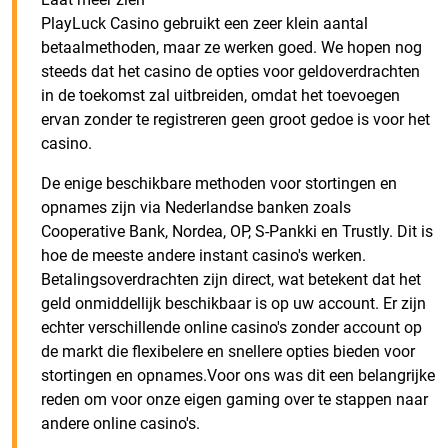
PlayLuck Casino gebruikt een zeer klein aantal
betaalmethoden, maar ze werken goed. We hopen nog
steeds dat het casino de opties voor geldoverdrachten
in de toekomst zal uitbreiden, omdat het toevoegen
ervan zonder te registreren geen groot gedoe is voor het
casino.
De enige beschikbare methoden voor stortingen en
opnames zijn via Nederlandse banken zoals
Cooperative Bank, Nordea, OP, S-Pankki en Trustly. Dit is
hoe de meeste andere instant casino's werken.
Betalingsoverdrachten zijn direct, wat betekent dat het
geld onmiddellijk beschikbaar is op uw account. Er zijn
echter verschillende online casino's zonder account op
de markt die flexibelere en snellere opties bieden voor
stortingen en opnames.Voor ons was dit een belangrijke
reden om voor onze eigen gaming over te stappen naar
andere online casino's.