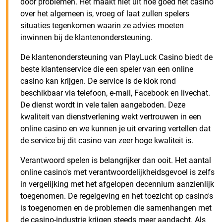
door problemen. Het maakt niet uit hoe goed het casino
over het algemeen is, vroeg of laat zullen spelers
situaties tegenkomen waarin ze advies moeten
inwinnen bij de klantenondersteuning.
De klantenondersteuning van PlayLuck Casino biedt de
beste klantenservice die een speler van een online
casino kan krijgen. De service is de klok rond
beschikbaar via telefoon, e-mail, Facebook en livechat.
De dienst wordt in vele talen aangeboden. Deze
kwaliteit van dienstverlening wekt vertrouwen in een
online casino en we kunnen je uit ervaring vertellen dat
de service bij dit casino van zeer hoge kwaliteit is.
Verantwoord spelen is belangrijker dan ooit. Het aantal
online casino's met verantwoordelijkheidsgevoel is zelfs
in vergelijking met het afgelopen decennium aanzienlijk
toegenomen. De regelgeving en het toezicht op casino's
is toegenomen en de problemen die samenhangen met
de casino-industrie krijgen steeds meer aandacht. Als