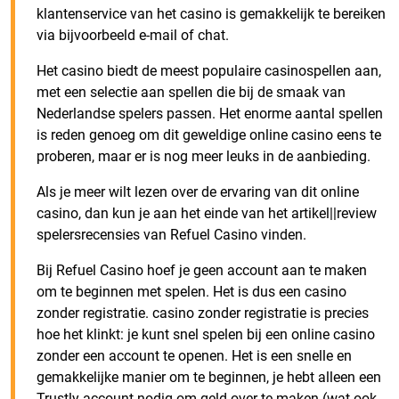
klantenservice van het casino is gemakkelijk te bereiken
via bijvoorbeeld e-mail of chat.
Het casino biedt de meest populaire casinospellen aan,
met een selectie aan spellen die bij de smaak van
Nederlandse spelers passen. Het enorme aantal spellen
is reden genoeg om dit geweldige online casino eens te
proberen, maar er is nog meer leuks in de aanbieding.
Als je meer wilt lezen over de ervaring van dit online
casino, dan kun je aan het einde van het artikel||review
spelersrecensies van Refuel Casino vinden.
Bij Refuel Casino hoef je geen account aan te maken
om te beginnen met spelen. Het is dus een casino
zonder registratie. casino zonder registratie is precies
hoe het klinkt: je kunt snel spelen bij een online casino
zonder een account te openen. Het is een snelle en
gemakkelijke manier om te beginnen, je hebt alleen een
Trustly-account nodig om geld over te maken (wat ook