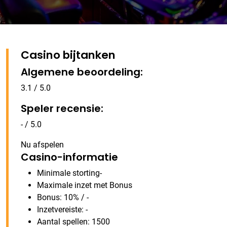
Casino bijtanken
Algemene beoordeling:
3.1 / 5.0
Speler recensie:
- / 5.0
Nu afspelen
Casino-informatie
Minimale storting-
Maximale inzet met Bonus
Bonus: 10% / -
Inzetvereiste: -
Aantal spellen: 1500