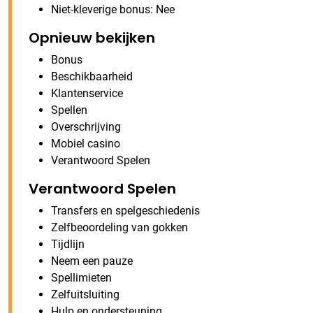
Niet-kleverige bonus: Nee
Opnieuw bekijken
Bonus
Beschikbaarheid
Klantenservice
Spellen
Overschrijving
Mobiel casino
Verantwoord Spelen
Verantwoord Spelen
Transfers en spelgeschiedenis
Zelfbeoordeling van gokken
Tijdlijn
Neem een ​​pauze
Spellimieten
Zelfuitsluiting
Hulp en ondersteuning