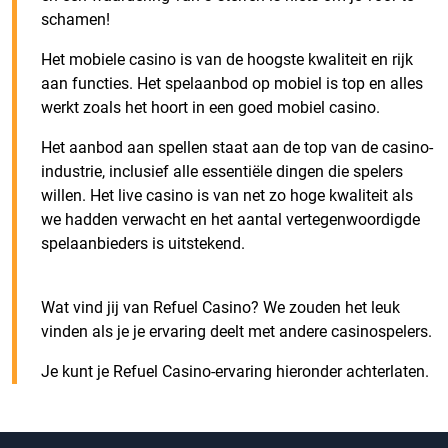
schamen!
Het mobiele casino is van de hoogste kwaliteit en rijk
aan functies. Het spelaanbod op mobiel is top en alles
werkt zoals het hoort in een goed mobiel casino.
Het aanbod aan spellen staat aan de top van de casino-
industrie, inclusief alle essentiële dingen die spelers
willen. Het live casino is van net zo hoge kwaliteit als
we hadden verwacht en het aantal vertegenwoordigde
spelaanbieders is uitstekend.
Wat vind jij van Refuel Casino? We zouden het leuk
vinden als je je ervaring deelt met andere casinospelers.
Je kunt je Refuel Casino-ervaring hieronder achterlaten.