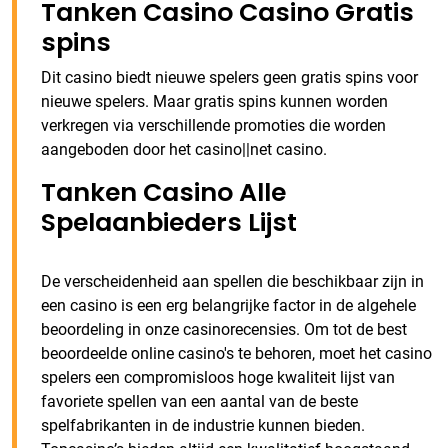
Tanken Casino Casino Gratis
spins
Dit casino biedt nieuwe spelers geen gratis spins voor
nieuwe spelers. Maar gratis spins kunnen worden
verkregen via verschillende promoties die worden
aangeboden door het casino||net casino.
Tanken Casino Alle
Spelaanbieders Lijst
De verscheidenheid aan spellen die beschikbaar zijn in
een casino is een erg belangrijke factor in de algehele
beoordeling in onze casinorecensies. Om tot de best
beoordeelde online casino's te behoren, moet het casino
spelers een compromisloos hoge kwaliteit lijst van
favoriete spellen van een aantal van de beste
spelfabrikanten in de industrie kunnen bieden.