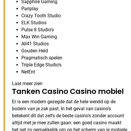
Sapphire Gaming
Pariplay
Crazy Tooth Studio
ELK Studios
Pulse 8 Studio's
Max Win Gaming
All41 Studios
Gouden Held
Pragmatisch spelen
Triple Edge Studio's
NetEnt
Laat meer zien
Tanken Casino Casino mobiel
Er is een modern gezegde dat de hele wereld op de
bodem van je zak past. In het geval van casino's
betekent dit dat zelfs de beste casino's zonder account
altijd met je mee zullen gaan: een goed casino maakt
het net zo gemakkelijk om op het scherm van je mobiele