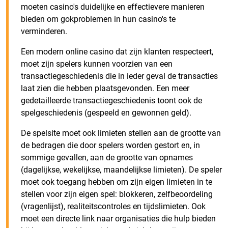
moeten casino's duidelijke en effectievere manieren
bieden om gokproblemen in hun casino's te
verminderen.
Een modern online casino dat zijn klanten respecteert,
moet zijn spelers kunnen voorzien van een
transactiegeschiedenis die in ieder geval de transacties
laat zien die hebben plaatsgevonden. Een meer
gedetailleerde transactiegeschiedenis toont ook de
spelgeschiedenis (gespeeld en gewonnen geld).
De spelsite moet ook limieten stellen aan de grootte van
de bedragen die door spelers worden gestort en, in
sommige gevallen, aan de grootte van opnames
(dagelijkse, wekelijkse, maandelijkse limieten). De speler
moet ook toegang hebben om zijn eigen limieten in te
stellen voor zijn eigen spel: blokkeren, zelfbeoordeling
(vragenlijst), realiteitscontroles en tijdslimieten. Ook
moet een directe link naar organisaties die hulp bieden