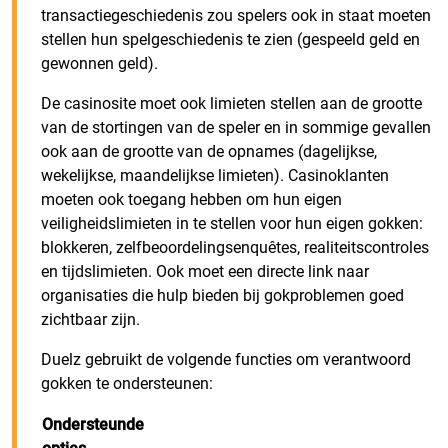
transactiegeschiedenis zou spelers ook in staat moeten
stellen hun spelgeschiedenis te zien (gespeeld geld en
gewonnen geld).
De casinosite moet ook limieten stellen aan de grootte
van de stortingen van de speler en in sommige gevallen
ook aan de grootte van de opnames (dagelijkse,
wekelijkse, maandelijkse limieten). Casinoklanten
moeten ook toegang hebben om hun eigen
veiligheidslimieten in te stellen voor hun eigen gokken:
blokkeren, zelfbeoordelingsenquêtes, realiteitscontroles
en tijdslimieten. Ook moet een directe link naar
organisaties die hulp bieden bij gokproblemen goed
zichtbaar zijn.
Duelz gebruikt de volgende functies om verantwoord
gokken te ondersteunen:
Ondersteunde