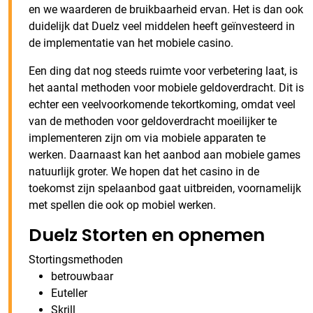
en we waarderen de bruikbaarheid ervan. Het is dan ook
duidelijk dat Duelz veel middelen heeft geïnvesteerd in
de implementatie van het mobiele casino.
Een ding dat nog steeds ruimte voor verbetering laat, is
het aantal methoden voor mobiele geldoverdracht. Dit is
echter een veelvoorkomende tekortkoming, omdat veel
van de methoden voor geldoverdracht moeilijker te
implementeren zijn om via mobiele apparaten te
werken. Daarnaast kan het aanbod aan mobiele games
natuurlijk groter. We hopen dat het casino in de
toekomst zijn spelaanbod gaat uitbreiden, voornamelijk
met spellen die ook op mobiel werken.
Duelz Storten en opnemen
Stortingsmethoden
betrouwbaar
Euteller
Skrill