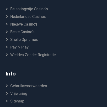
Belastingvrije Casino's
Nederlandse Casino's
Nieuwe Casino's
Beste Casino's
Snelle Opnames
Pay N Play
Wedden Zonder Registratie
Info
Gebruiksvoorwaarden
Vrijwaring
Sitemap