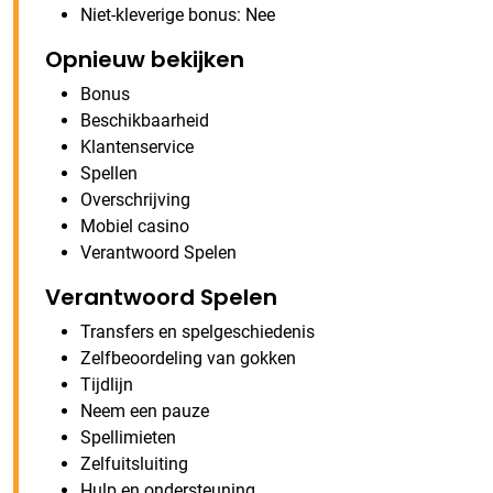
Niet-kleverige bonus: Nee
Opnieuw bekijken
Bonus
Beschikbaarheid
Klantenservice
Spellen
Overschrijving
Mobiel casino
Verantwoord Spelen
Verantwoord Spelen
Transfers en spelgeschiedenis
Zelfbeoordeling van gokken
Tijdlijn
Neem een ​​pauze
Spellimieten
Zelfuitsluiting
Hulp en ondersteuning