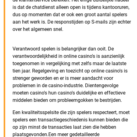
is dat de chatdienst alleen open is tijdens kantooruren,
dus op momenten dat er ook een groot aantal spelers
aan het werk is. De responstijden op S-mails zijn echter
over het algemeen snel.
Verantwoord spelen is belangrijker dan ooit. De
verantwoordelijkheid in online casino's is aanzienlijk
toegenomen in vergelijking met zelfs maar de laatste
tien jaar. Regelgeving en toezicht op online casino's is
strenger geworden en er is meer aandacht voor
problemen in de casino-industrie. Dientengevolge
moeten casino's hun casino's duidelijke en effectieve
middelen bieden om probleemgokken te bestrijden.
Een kwaliteitsspelsite die zijn spelers respecteert, moet
spelers een transactiegeschiedenis kunnen bieden die
op zijn minst de transacties laat zien die hebben
plaatsgevonden.Een meer gedetailleerde