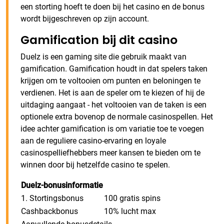
een storting hoeft te doen bij het casino en de bonus
wordt bijgeschreven op zijn account.
Gamification bij dit casino
Duelz is een gaming site die gebruik maakt van
gamification. Gamification houdt in dat spelers taken
krijgen om te voltooien om punten en beloningen te
verdienen. Het is aan de speler om te kiezen of hij de
uitdaging aangaat - het voltooien van de taken is een
optionele extra bovenop de normale casinospellen. Het
idee achter gamification is om variatie toe te voegen
aan de reguliere casino-ervaring en loyale
casinospelliefhebbers meer kansen te bieden om te
winnen door bij hetzelfde casino te spelen.
Duelz-bonusinformatie
1. Stortingsbonus
100 gratis spins
Cashbackbonus
10% lucht max