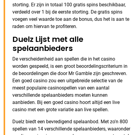
storting. Er zijn in totaal 100 gratis spins beschikbaar,
verdeeld over 1 bij de eerste storting. De gratis spins
voegen veel waarde toe aan de bonus, dus het is aan te
raden om hiervan te profiteren.
Duelz Lijst met alle
spelaanbieders
De verscheidenheid aan spellen die in het casino
worden gespeeld, is een groot beoordelingscriterium in
de beoordelingen die door Mr Gamble zijn geschreven.
Een goed casino zou een uitgebreide selectie van de
meest populaire casinospellen van een aantal
verschillende spelaanbieders moeten kunnen
aanbieden. Bij een goed casino hoort altijd een live
casino met een grote variatie aan live spellen.
Duelz biedt een bevredigend spelaanbod. Met zo'n 800
spellen van 14 verschillende spelaanbieders, waaronder