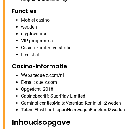
Functies
Mobiel casino
wedden
cryptovaluta
VIP-programma
Casino zonder registratie
Live chat
Casino-informatie
Websiteduelz.com/nl
E-mail: duelz.com
Opgericht: 2018
Casinobedrijf: SuprPlay Limited
GaminglicentiesMaltaVerenigd KoninkrijkZweden
Talen: FinsHindiJapanNoorwegenEngelandZweden
Inhoudsopgave