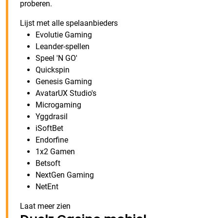
proberen.
Lijst met alle spelaanbieders
Evolutie Gaming
Leander-spellen
Speel 'N GO'
Quickspin
Genesis Gaming
AvatarUX Studio's
Microgaming
Yggdrasil
iSoftBet
Endorfine
1x2 Gamen
Betsoft
NextGen Gaming
NetEnt
Laat meer zien