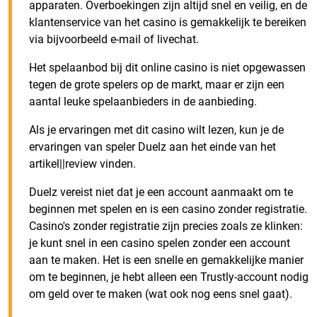
apparaten. Overboekingen zijn altijd snel en veilig, en de
klantenservice van het casino is gemakkelijk te bereiken
via bijvoorbeeld e-mail of livechat.
Het spelaanbod bij dit online casino is niet opgewassen
tegen de grote spelers op de markt, maar er zijn een
aantal leuke spelaanbieders in de aanbieding.
Als je ervaringen met dit casino wilt lezen, kun je de
ervaringen van speler Duelz aan het einde van het
artikel||review vinden.
Duelz vereist niet dat je een account aanmaakt om te
beginnen met spelen en is een casino zonder registratie.
Casino's zonder registratie zijn precies zoals ze klinken:
je kunt snel in een casino spelen zonder een account
aan te maken. Het is een snelle en gemakkelijke manier
om te beginnen, je hebt alleen een Trustly-account nodig
om geld over te maken (wat ook nog eens snel gaat).