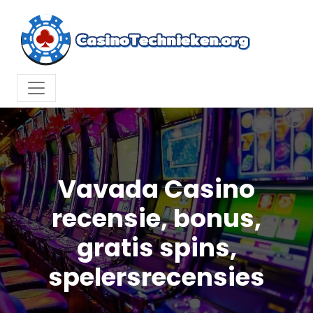
Vavada Casino
recensie, bonus,
gratis spins,
spelersrecensies