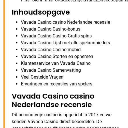
Inhoudsopgave
Vavada Casino casino Nederlandse recensie
Vavada Casino Casino-bonus
Vavada Casino Casino Gratis spins
Vavada Casino Lijst met alle spelaanbieders
Vavada Casino Casino mobiel
Vavada Casino Storten en opnemen
Klantenservice van Vavada Casino
Vavada Casino Samenvatting
Veel Gestelde Vragen
Ervaringen en recensies van spelers
Vavada Casino casino
Nederlandse recensie
Dit accountvrije casino is opgericht in 2017 en we
konden Vavada Casino direct beoordelen. De