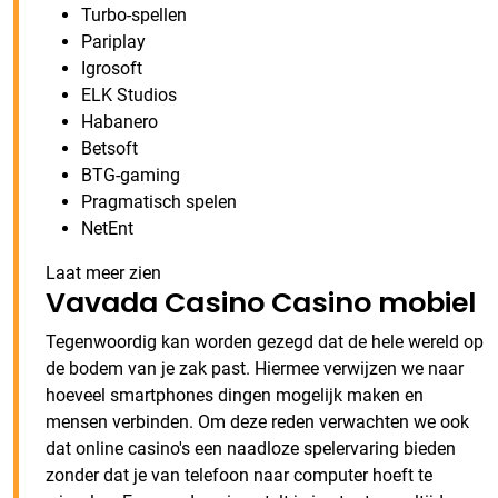
Turbo-spellen
Pariplay
Igrosoft
ELK Studios
Habanero
Betsoft
BTG-gaming
Pragmatisch spelen
NetEnt
Laat meer zien
Vavada Casino Casino mobiel
Tegenwoordig kan worden gezegd dat de hele wereld op
de bodem van je zak past. Hiermee verwijzen we naar
hoeveel smartphones dingen mogelijk maken en
mensen verbinden. Om deze reden verwachten we ook
dat online casino's een naadloze spelervaring bieden
zonder dat je van telefoon naar computer hoeft te