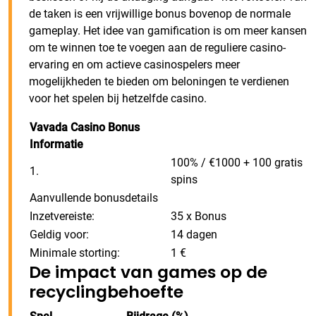
de taken is een vrijwillige bonus bovenop de normale
gameplay. Het idee van gamification is om meer kansen
om te winnen toe te voegen aan de reguliere casino-
ervaring en om actieve casinospelers meer
mogelijkheden te bieden om beloningen te verdienen
voor het spelen bij hetzelfde casino.
Vavada Casino Bonus
Informatie
100% / €1000 + 100 gratis
1.
spins
Aanvullende bonusdetails
Inzetvereiste:
35 x Bonus
Geldig voor:
14 dagen
Minimale storting:
1 €
De impact van games op de
recyclingbehoefte