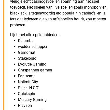
vleugje echt casinogevoel en spanning aan het spel
toevoegt. Het spelen van live spellen zoals monopoly en
blackjack is tegenwoordig erg populair in casino's, en is
iets dat iedereen die van tafelspellen houdt, zou moeten
proberen.
Lijst met alle spelaanbieders
Kalamba
weddenschappen
Gamomat
Stakelogic
Evolutie Gaming
Ontspannen gamen
Fantasma
Nolimit City
Speel 'N GO'
Quickspin
Mercury Gaming
Playson