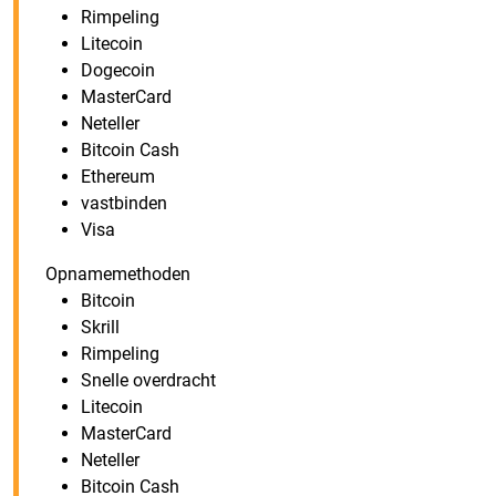
Rimpeling
Litecoin
Dogecoin
MasterCard
Neteller
Bitcoin Cash
Ethereum
vastbinden
Visa
Opnamemethoden
Bitcoin
Skrill
Rimpeling
Snelle overdracht
Litecoin
MasterCard
Neteller
Bitcoin Cash