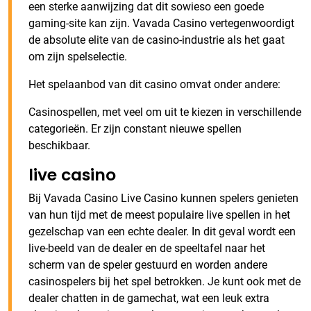
een sterke aanwijzing dat dit sowieso een goede
gaming-site kan zijn. Vavada Casino vertegenwoordigt
de absolute elite van de casino-industrie als het gaat
om zijn spelselectie.
Het spelaanbod van dit casino omvat onder andere:
Casinospellen, met veel om uit te kiezen in verschillende
categorieën. Er zijn constant nieuwe spellen
beschikbaar.
live casino
Bij Vavada Casino Live Casino kunnen spelers genieten
van hun tijd met de meest populaire live spellen in het
gezelschap van een echte dealer. In dit geval wordt een
live-beeld van de dealer en de speeltafel naar het
scherm van de speler gestuurd en worden andere
casinospelers bij het spel betrokken. Je kunt ook met de
dealer chatten in de gamechat, wat een leuk extra