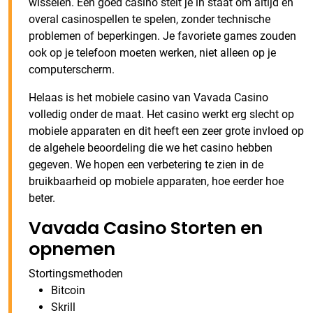
wisselen. Een goed casino stelt je in staat om altijd en
overal casinospellen te spelen, zonder technische
problemen of beperkingen. Je favoriete games zouden
ook op je telefoon moeten werken, niet alleen op je
computerscherm.
Helaas is het mobiele casino van Vavada Casino
volledig onder de maat. Het casino werkt erg slecht op
mobiele apparaten en dit heeft een zeer grote invloed op
de algehele beoordeling die we het casino hebben
gegeven. We hopen een verbetering te zien in de
bruikbaarheid op mobiele apparaten, hoe eerder hoe
beter.
Vavada Casino Storten en
opnemen
Stortingsmethoden
Bitcoin
Skrill