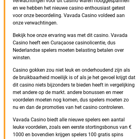
verwachtingen voor dit casino waren hooggespannen
en we hebben het nieuwe casino enthousiast getest
voor onze beoordeling. Vavada Casino voldeed aan
onze verwachtingen.
Bekijk hoe onze ervaring was met dit casino. Vavada
Casino heeft een Curaçaose casinolicentie, dus
Nederlandse spelers moeten belasting betalen over
winsten.
Casino gokken zou niet leuk en onderhoudend zijn als
de bruikbaarheid moeilijk is of als je het gevoel krijgt dat
dit casino niets bijzonders te bieden heeft in vergelijking
met andere op de markt. andere bonussen en meer
voordelen moeten nog komen, dus spelers moeten zo
nu en dan de promoties van het casino controleren.
Vavada Casino biedt alle nieuwe spelers een aantal
leuke voordelen, zoals een eerste stortingsbonus van €
1000 en bovendien krijgen spelers 100 gratis spins