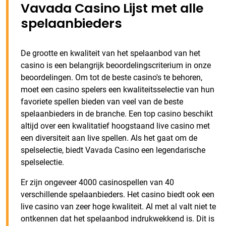
Vavada Casino Lijst met alle
spelaanbieders
De grootte en kwaliteit van het spelaanbod van het
casino is een belangrijk beoordelingscriterium in onze
beoordelingen. Om tot de beste casino's te behoren,
moet een casino spelers een kwaliteitsselectie van hun
favoriete spellen bieden van veel van de beste
spelaanbieders in de branche. Een top casino beschikt
altijd over een kwalitatief hoogstaand live casino met
een diversiteit aan live spellen. Als het gaat om de
spelselectie, biedt Vavada Casino een legendarische
spelselectie.
Er zijn ongeveer 4000 casinospellen van 40
verschillende spelaanbieders. Het casino biedt ook een
live casino van zeer hoge kwaliteit. Al met al valt niet te
ontkennen dat het spelaanbod indrukwekkend is. Dit is