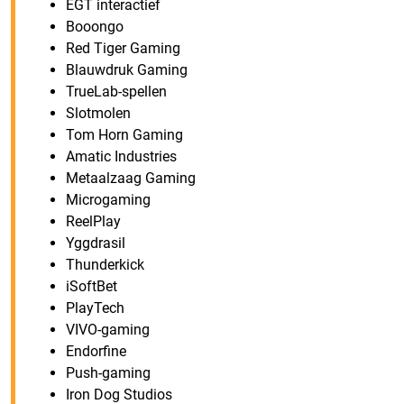
EGT interactief
Booongo
Red Tiger Gaming
Blauwdruk Gaming
TrueLab-spellen
Slotmolen
Tom Horn Gaming
Amatic Industries
Metaalzaag Gaming
Microgaming
ReelPlay
Yggdrasil
Thunderkick
iSoftBet
PlayTech
VIVO-gaming
Endorfine
Push-gaming
Iron Dog Studios